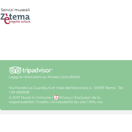
Servizi museali
Leggi le recensioni su:
Museo Carlo Bilotti
Via Fiorello La Guardia, 6 et Viale dell’Aranciera 4 - 00197 Roma - Tel.
+39 060608
© 2017 Musei in Comune
/
Privacy
/
Exclusion de la
responsabilité
/
Credits
/
Accessibilité du site
/
XML-rss