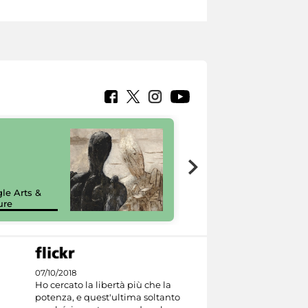
7 nuovi in-
painting tour
sulla piattaforma
le Arts &
Google Arts &
ure
Culture
07/10/2018
Ho cercato la libertà più che la
potenza, e quest'ultima soltanto