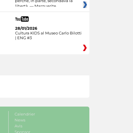
perché, in parte, secondava la
libertà. — Marguerite
28/01/2026
Cultura KIDS al Museo Carlo Bilotti
| ENG #3
Calendrier
News
Avis
Sponsor