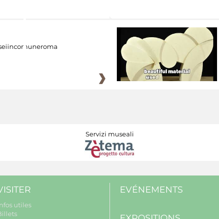
eiincomuneroma
Servizi museali
VISITER
EVÉNEMENTS
nfos utiles
illets
EXPOSITIONS