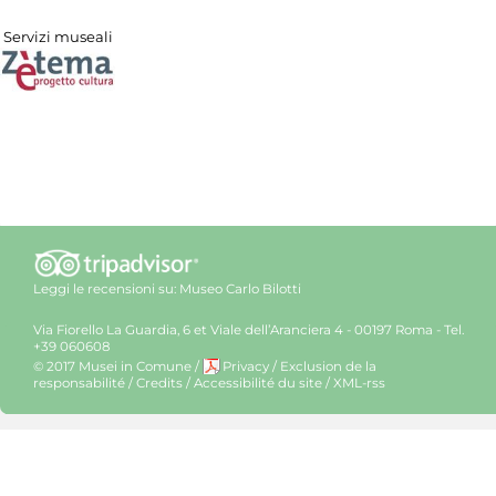
Servizi museali
Leggi le recensioni su:
Museo Carlo Bilotti
Via Fiorello La Guardia, 6 et Viale dell’Aranciera 4 - 00197 Roma - Tel.
+39 060608
© 2017 Musei in Comune
/
Privacy
/
Exclusion de la
responsabilité
/
Credits
/
Accessibilité du site
/
XML-rss