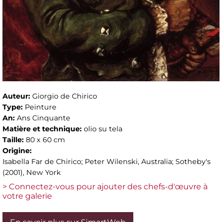
Auteur:
Giorgio de Chirico
Type:
Peinture
An:
Ans Cinquante
Matière et technique:
olio su tela
Taille:
80 x 60 cm
Origine:
Isabella Far de Chirico; Peter Wilenski, Australia; Sotheby's
(2001), New York
> Connectez-vous pour ajouter des chefs-d'œuvre à
votre galerie