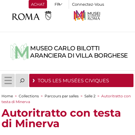
ACHAT
Connectez-Vous
MUSEO CARLO BILOTTI
ARANCIERA DI VILLA BORGHESE
TOUS LES MUSÉES CIVIQUES
Home
>
Collections
>
Parcours par salles
>
Salle 2
>
Autoritratto con
You are here
testa di Minerva
Autoritratto con testa
di Minerva