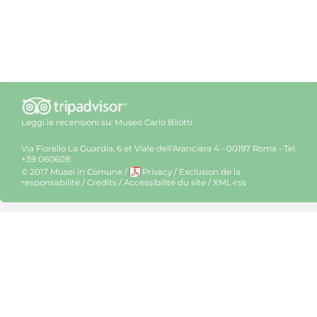
Leggi le recensioni su:
Museo Carlo Bilotti
Via Fiorello La Guardia, 6 et Viale dell’Aranciera 4 - 00197 Roma - Tel.
+39 060608
© 2017 Musei in Comune
/
Privacy
/
Exclusion de la
responsabilité
/
Credits
/
Accessibilité du site
/
XML-rss