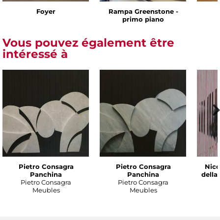
Foyer
Rampa Greenstone -
primo piano
Vous pouvez également être
intéressé à
Pietro Consagra
Pietro Consagra
Nico
Panchina
Panchina
della
Pietro Consagra
Pietro Consagra
Meubles
Meubles