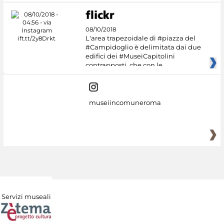
08/10/2018
L'area trapezoidale di #piazza del
#Campidoglio è delimitata dai due
edifici dei #MuseiCapitolini
contrapposti, che con le
museiincomuneroma
Servizi museali