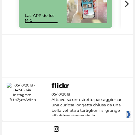
Las APP de los
I Mi
MiC
net
05/10/2018
Attraverso uno stretto passaggio con
una curiosa loggetta chiusa da una
bella vetrata a tortiglioni, si giunge
all'ultima stanza della