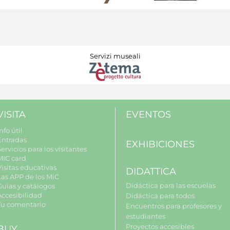
Servizi museali
VISITA
EVENTOS
nfo útil
Entradas
EXHIBICIONES
ervicios para los visitantes
MIC card
Visitas educativas
DIDATTICA
Las APP de los MiC
Didáctica para las escuelas
Guìas y catàlogos
Accesibilidad
Didáctica para todos
Tu comentario
Encuentros para profesores y
estudiantes
Proyectos accesibles
BUY