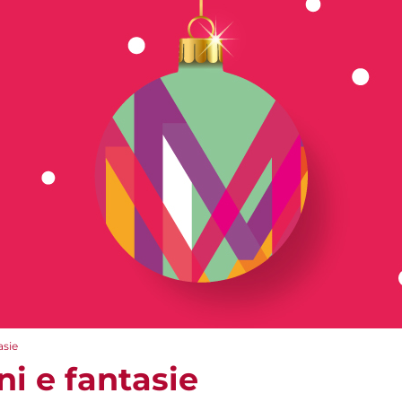
asie
i e fantasie