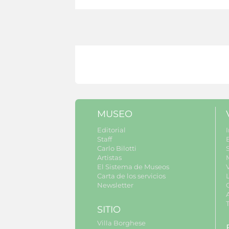
MUSEO
Editorial
I
Staff
Carlo Bilotti
S
Artistas
El Sistema de Museos
Carta de los servicios
Newsletter
SITIO
Villa Borghese