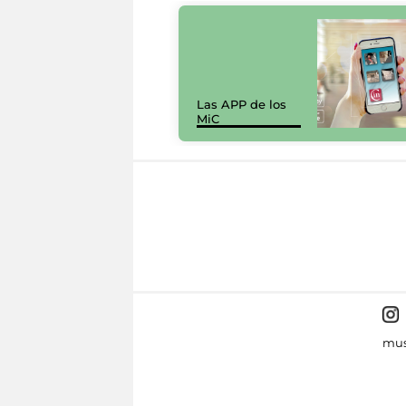
Las APP de los
MiC
mus