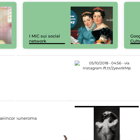
I MiC sui social
Goog
network
Cult
eiincomuneroma