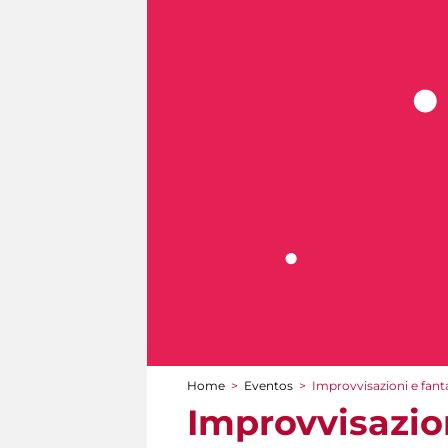
Home
>
Eventos
>
Improvvisazioni e fant
You are here
Improvvisazion