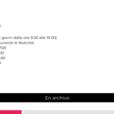
i
giorni dalle ore 9.00 alle 19.00).
rante le festività:
7.00
.00
.00
0
En archivo