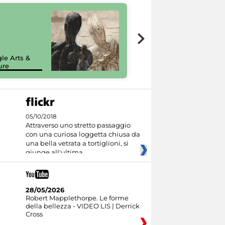
7 nuovi in-
painting tour
sulla piattaforma
le Arts &
Google Arts &
ure
Culture
05/10/2018
Attraverso uno stretto passaggio
con una curiosa loggetta chiusa da
una bella vetrata a tortiglioni, si
giunge all'ultima
28/05/2026
Robert Mapplethorpe. Le forme
della bellezza - VIDEO LIS | Derrick
Cross