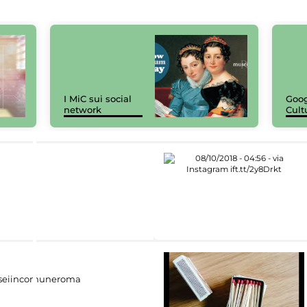
I MiC sui social
Goog
network
Cult
eiincomuneroma