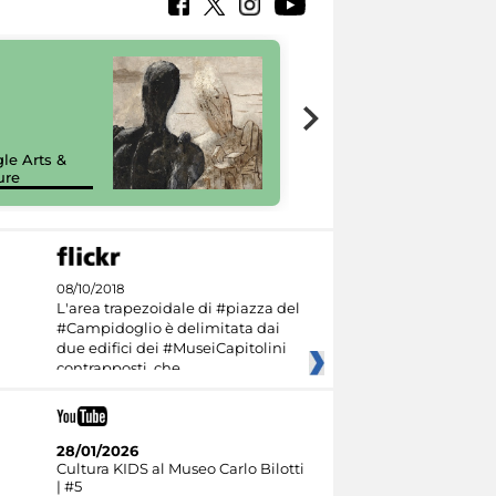
7 nuovi in-
painting tour
sulla piattaforma
le Arts &
Google Arts &
ure
Culture
08/10/2018
L'area trapezoidale di #piazza del
#Campidoglio è delimitata dai
due edifici dei #MuseiCapitolini
contrapposti, che
28/01/2026
Cultura KIDS al Museo Carlo Bilotti
| #5