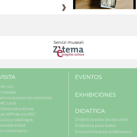
Servizi museali
VISITA
EVENTOS
nfo útil
Entradas
EXHIBICIONES
ervicios para los visitantes
MIC card
Visitas educativas
DIDATTICA
Las APP de los MiC
Didáctica para las escuelas
Guìas y catàlogos
Accesibilidad
Didáctica para todos
Tu comentario
Encuentros para profesores y