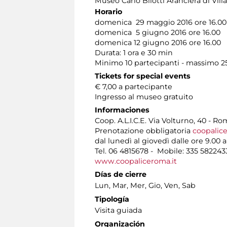
Museo Carlo Bilotti Aranciera di Vil
Horario
domenica 29 maggio 2016 ore 16.00
domenica 5 giugno 2016 ore 16.00
domenica 12 giugno 2016 ore 16.00
Durata: 1 ora e 30 min
Minimo 10 partecipanti - massimo 2
Tickets for special events
€ 7,00 a partecipante
Ingresso al museo gratuito
Informaciones
Coop. A.L.I.C.E. Via Volturno, 40 - R
Prenotazione obbligatoria
coopalic
dal lunedì al giovedì dalle ore 9.00 a
Tel. 06 4815678 - Mobile: 335 582243
www.coopaliceroma.it
Días de cierre
Lun, Mar, Mer, Gio, Ven, Sab
Tipología
Visita guiada
Organización