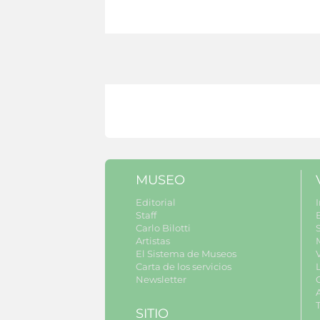
MUSEO
Editorial
I
Staff
Carlo Bilotti
S
Artistas
El Sistema de Museos
Carta de los servicios
Newsletter
SITIO