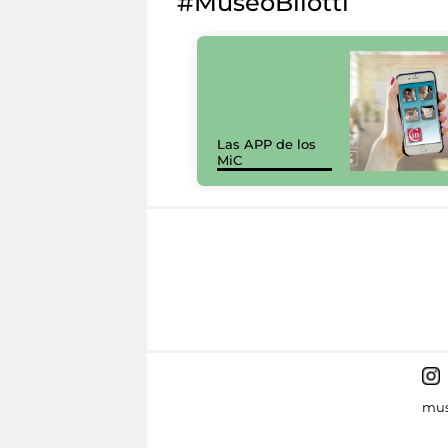
#MuseoBilotti
Las APP de los
MiC
mus