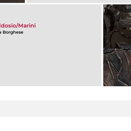
addosio/Marini
lla Borghese