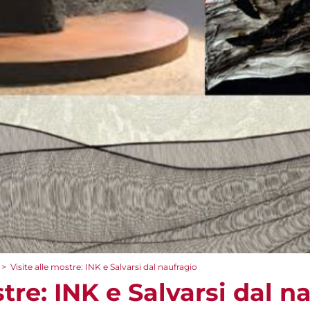
>
Visite alle mostre: INK e Salvarsi dal naufragio
stre: INK e Salvarsi dal n