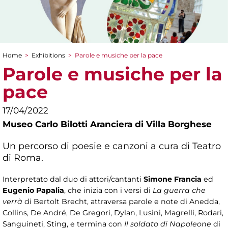
Home
>
Exhibitions
>
Parole e musiche per la pace
You are here
Parole e musiche per la
pace
17/04/2022
Museo Carlo Bilotti Aranciera di Villa Borghese
Un percorso di poesie e canzoni a cura di Teatro
di Roma.
Interpretato dal duo di attori/cantanti
Simone Francia
ed
Eugenio Papalia
, che inizia con i versi di
La guerra che
verrà
di Bertolt Brecht, attraversa parole e note di Anedda,
Collins, De André, De Gregori, Dylan, Lusini, Magrelli, Rodari,
Sanguineti, Sting, e termina con
Il soldato di Napoleone
di