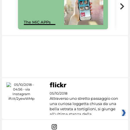
MiC
The MiC APPs
net
05/10/2018
Attraverso uno stretto passaggio con
una curiosa loggetta chiusa da una
bella vetrata a tortiglioni, si giunge
all'ultima stanza della