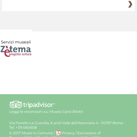
Servizi museali
Leggi le recensioni su:
Museo Carlo Bilotti
Via Fiorello La Guardia, 6 and Viale dell’Aranciera 4 - 00197 Roma -
Tel. +39 060608
© 2017 Musei in Comune
/
Privacy
/
Exclusions of