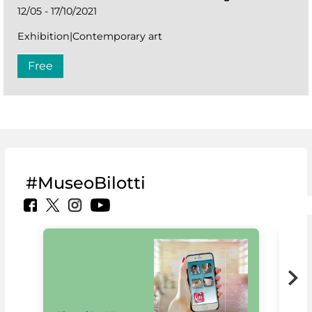
12/05 - 17/10/2021
Exhibition|Contemporary art
Free
#MuseoBilotti
MiC