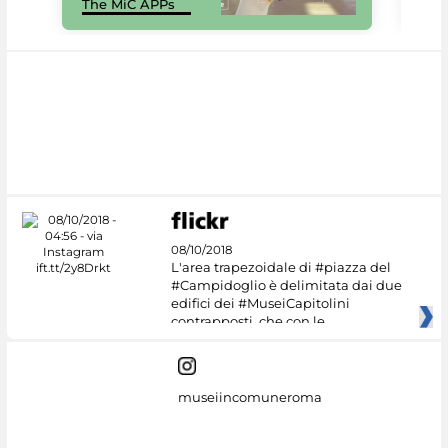
The MiC APPs
net
08/10/2018
L'area trapezoidale di #piazza del
#Campidoglio è delimitata dai due
edifici dei #MuseiCapitolini
contrapposti, che con le
museiincomuneroma