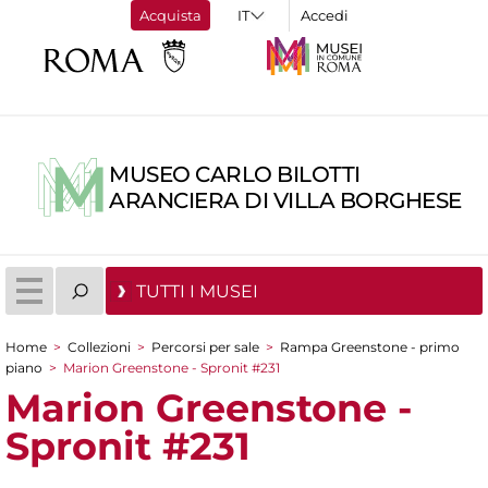
Acquista
Accedi
MUSEO CARLO BILOTTI
ARANCIERA DI VILLA BORGHESE
TUTTI I MUSEI
Home
>
Collezioni
>
Percorsi per sale
>
Rampa Greenstone - primo
Tu sei qui
piano
>
Marion Greenstone - Spronit #231
Marion Greenstone -
Spronit #231