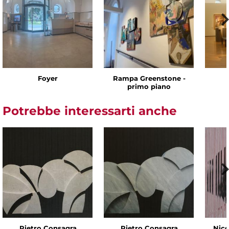
Foyer
Rampa Greenstone -
primo piano
Potrebbe interessarti anche
Pietro Consagra
Pietro Consagra
Nico