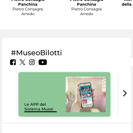
Panchina
Panchina
della
Pietro Consagra
Pietro Consagra
Arredo
Arredo
#MuseoBilotti
Il 
Le APP del
Mus
Sistema Musei
net