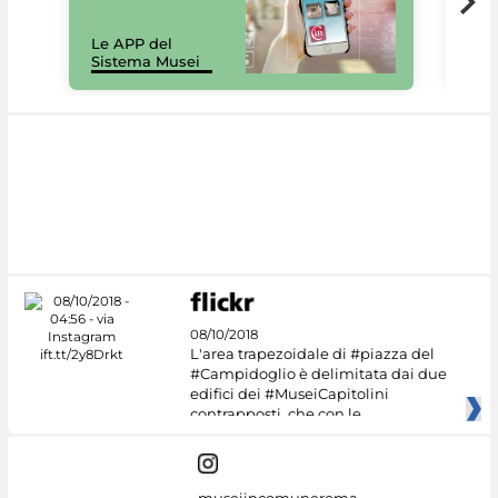
Il 
Le APP del
Mus
Sistema Musei
net
08/10/2018
L'area trapezoidale di #piazza del
#Campidoglio è delimitata dai due
edifici dei #MuseiCapitolini
contrapposti, che con le
museiincomuneroma