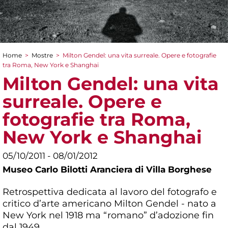
Home
>
Mostre
>
Milton Gendel: una vita surreale. Opere e fotografie
Tu sei qui
tra Roma, New York e Shanghai
Milton Gendel: una vita
surreale. Opere e
fotografie tra Roma,
New York e Shanghai
05/10/2011 - 08/01/2012
Museo Carlo Bilotti Aranciera di Villa Borghese
Retrospettiva dedicata al lavoro del fotografo e
critico d’arte americano Milton Gendel - nato a
New York nel 1918 ma “romano” d’adozione fin
dal 1949.