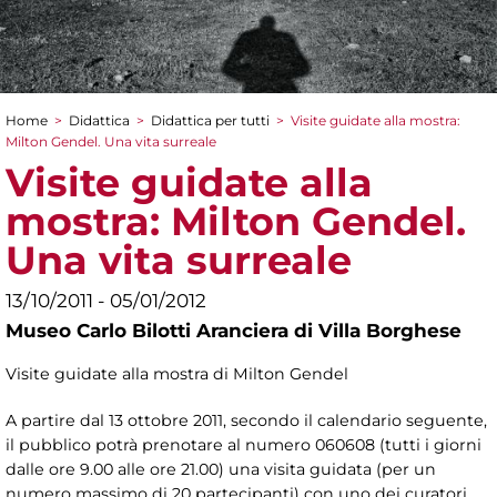
Home
>
Didattica
>
Didattica per tutti
>
Visite guidate alla mostra:
Tu sei qui
Milton Gendel. Una vita surreale
Visite guidate alla
mostra: Milton Gendel.
Una vita surreale
13/10/2011 - 05/01/2012
Museo Carlo Bilotti Aranciera di Villa Borghese
Visite guidate alla mostra di Milton Gendel
A partire dal 13 ottobre 2011, secondo il calendario seguente,
il pubblico potrà prenotare al numero 060608 (tutti i giorni
dalle ore 9.00 alle ore 21.00) una visita guidata (per un
numero massimo di 20 partecipanti) con uno dei curatori