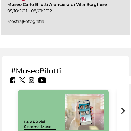
Museo Carlo Bilotti Aranciera di Villa Borghese
05/10/2011 - 08/01/2012
Mostra|Fotografia
#MuseoBilotti
Il 
Le APP del
Mus
Sistema Musei
net