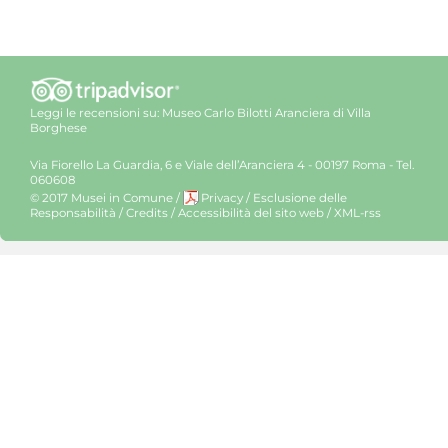
Leggi le recensioni su:
Museo Carlo Bilotti Aranciera di Villa
Borghese
Via Fiorello La Guardia, 6 e Viale dell’Aranciera 4 - 00197 Roma - Tel.
060608
© 2017 Musei in Comune
/
Privacy
/
Esclusione delle
Responsabilità
/
Credits
/
Accessibilità del sito web
/
XML-rss