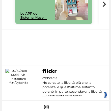
Il 
Le APP del
Mus
Sistema Musei
net
07/10/2018
Ho cercato la libertà più che la
potenza, e quest'ultima soltanto
perché, in parte, secondava la libertà.
— Marguerite Yourcenar