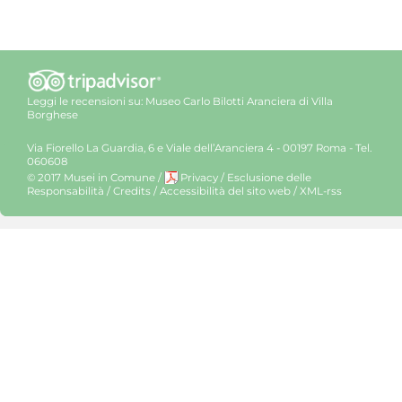
Leggi le recensioni su:
Museo Carlo Bilotti Aranciera di Villa
Borghese
Via Fiorello La Guardia, 6 e Viale dell’Aranciera 4 - 00197 Roma - Tel.
060608
© 2017 Musei in Comune
/
Privacy
/
Esclusione delle
Responsabilità
/
Credits
/
Accessibilità del sito web
/
XML-rss