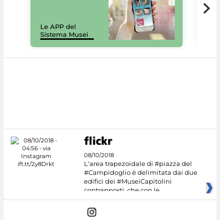
Il 
Le APP del
Mus
Sistema Musei
net
08/10/2018
L'area trapezoidale di #piazza del
#Campidoglio è delimitata dai due
edifici dei #MuseiCapitolini
contrapposti, che con le