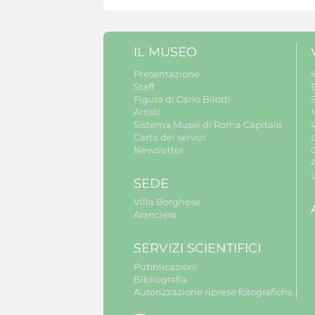
IL MUSEO
Presentazione
Staff
B
Figura di Carlo Bilotti
S
Artisti
Sistema Musei di Roma Capitale
V
Carta dei servizi
Newsletter
A
SEDE
Villa Borghese
Aranciera
SERVIZI SCIENTIFICI
Pubblicazioni
Bibliografia
Autorizzazione riprese fotografiche