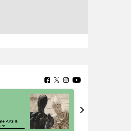
7 nuovi in-
painting tour
sulla piattaforma
le Arts &
Google Arts &
ure
Culture