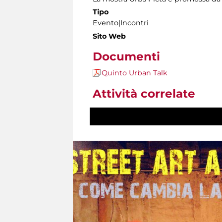
Tipo
Evento|Incontri
Sito Web
Documenti
Quinto Urban Talk
Attività correlate