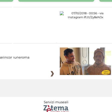
eiincomuneroma
Servizi museali