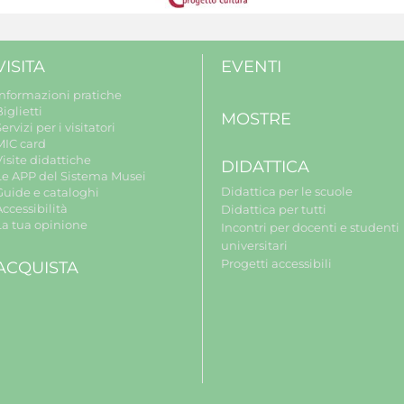
VISITA
EVENTI
Informazioni pratiche
iglietti
MOSTRE
ervizi per i visitatori
MIC card
isite didattiche
DIDATTICA
Le APP del Sistema Musei
Didattica per le scuole
Guide e cataloghi
ccessibilità
Didattica per tutti
La tua opinione
Incontri per docenti e studenti
universitari
Progetti accessibili
ACQUISTA