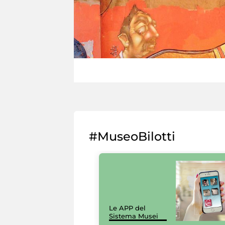
#MuseoBilotti
Le APP del
Sistema Musei