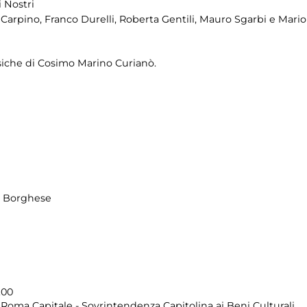
 Nostri
ta Carpino, Franco Durelli, Roberta Gentili, Mauro Sgarbi e Mar
siche di Cosimo Marino Curianò.
la Borghese
.00
Roma Capitale - Sovrintendenza Capitolina ai Beni Culturali