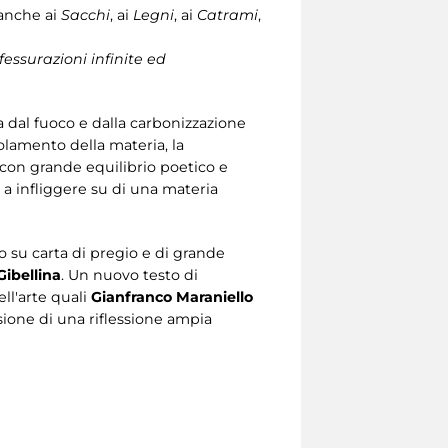
nche ai
Sacchi
, ai
Legni
, ai
Catrami
,
essurazioni infinite ed
a dal fuoco e dalla carbonizzazione
tolamento della materia, la
a con grande equilibrio poetico e
 a infliggere su di una materia
su carta di pregio e di grande
Gibellina
. Un nuovo testo di
ell'arte quali
Gianfranco Maraniello
sione di una riflessione ampia