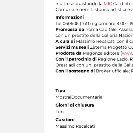
inoltre acquistando la
MIC Card
al c
Comune e nei siti storico artistici 
Informazioni
Tel 060608 (tutti i giorni ore 9.00 - 1
Promossa da
Roma Capitale, Assessor
con un prestito della Galleria Nazi
A cura di
Massimo Recalcati con il c
Servizi museali
Zètema Progetto Cu
Prodotta da
Magonza editore (
www.
Con il patrocinio di
Regione Lazio, R
Orestiadi con un prestito della Gal
Con il sostegno di
Broker ufficiale;
Tipo
Mostra|Documentaria
Giorni di chiusura
Lun
Curatore
Massimo Recalcati