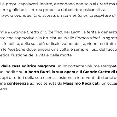
i e propri capolavori, inoltre, estendono non solo ai
Cretti
ma a
ere grafiche la lettura proposta dal celebre psicanalista.
 trema ovunque. Una scossa, un tormento, un precipitare di f
ri e il Grande Cretto di Gibellina
, nei
Legni
la ferita è generat
sto che sopravvive alla bruciatura. Nelle
Combustioni
, lo sgre
riabilità, della sua più radicale vulnerabilità, viene restituit
n le
Plastiche
dove, ancora una volta, è sempre l’uso del fuoco
ica, l’ustione della vita e della morte.
o dalla casa editrice Magonza
un importante volume stampato 
he inedite su
Alberto Burri, la sua opera e Il Grande Cretto di 
uppi ulteriori della sua ricerca, insieme a interventi di storici d
 una
conferenza
ad hoc tenuta da
Massimo Recalcati
, un'occa
stra.