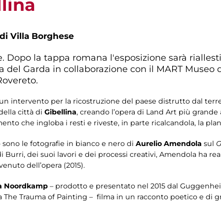
llina
 di Villa Borghese
e. Dopo la tappa romana l'esposizione sarà riallest
 del Garda in collaborazione con il MART Museo 
overeto.
 un intervento per la ricostruzione del paese distrutto dal terr
ella città di
Gibellina
, creando l’opera di Land Art più grande
to che ingloba i resti e riveste, in parte ricalcandola, la plan
sono le fotografie in bianco e nero di
Aurelio Amendola
sul
G
Burri, dei suoi lavori e dei processi creativi, Amendola ha reali
enuto dell’opera (2015).
ra Noordkamp
– prodotto e presentato nel 2015 dal Guggenh
 The Trauma of Painting – filma in un racconto poetico e di g