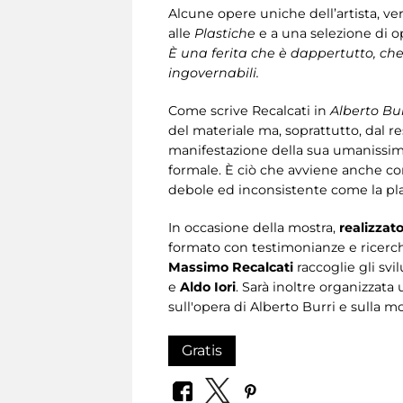
Alcune opere uniche dell’artista, ver
alle
Plastiche
e a una selezione di op
È una ferita che è dappertutto, che
ingovernabili.
Come scrive Recalcati in
Alberto Bur
del materiale ma, soprattutto, dal re
manifestazione della sua umanissima f
formale. È ciò che avviene anche co
debole ed inconsistente come la plast
In occasione della mostra,
realizzat
formato con testimonianze e ricerc
Massimo Recalcati
raccoglie gli svil
e
Aldo Iori
. Sarà inoltre organizzata
sull'opera di Alberto Burri e sulla mo
Gratis