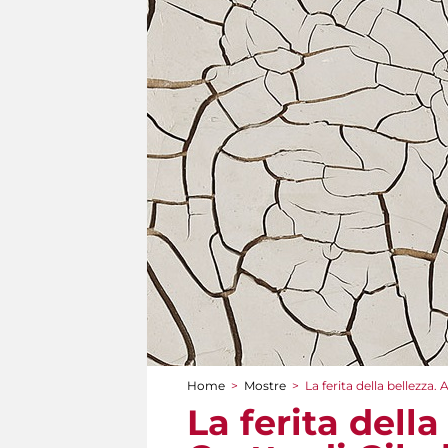
Home
>
Mostre
>
La ferita della bellezza. 
Tu sei qui
La ferita della