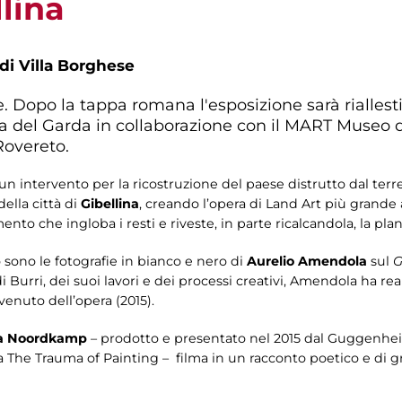
llina
 di Villa Borghese
e. Dopo la tappa romana l'esposizione sarà riallest
 del Garda in collaborazione con il MART Museo 
overeto.
 un intervento per la ricostruzione del paese distrutto dal terr
ella città di
Gibellina
, creando l’opera di Land Art più grande
to che ingloba i resti e riveste, in parte ricalcandola, la plan
sono le fotografie in bianco e nero di
Aurelio Amendola
sul
G
Burri, dei suoi lavori e dei processi creativi, Amendola ha reali
enuto dell’opera (2015).
ra Noordkamp
– prodotto e presentato nel 2015 dal Guggenh
 The Trauma of Painting – filma in un racconto poetico e di g