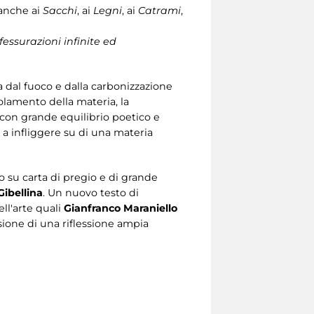
nche ai
Sacchi
, ai
Legni
, ai
Catrami
,
essurazioni infinite ed
a dal fuoco e dalla carbonizzazione
tolamento della materia, la
a con grande equilibrio poetico e
 a infliggere su di una materia
su carta di pregio e di grande
Gibellina
. Un nuovo testo di
ell'arte quali
Gianfranco Maraniello
sione di una riflessione ampia