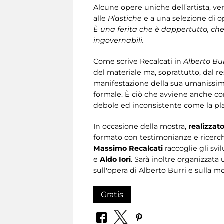
Alcune opere uniche dell’artista, ver
alle
Plastiche
e a una selezione di op
È una ferita che è dappertutto, che
ingovernabili.
Come scrive Recalcati in
Alberto Bur
del materiale ma, soprattutto, dal re
manifestazione della sua umanissima f
formale. È ciò che avviene anche co
debole ed inconsistente come la plast
In occasione della mostra,
realizzat
formato con testimonianze e ricerc
Massimo Recalcati
raccoglie gli svil
e
Aldo Iori
. Sarà inoltre organizzata
sull'opera di Alberto Burri e sulla mo
Gratis