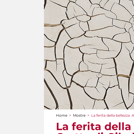
Home
>
Mostre
>
La ferita della bellezza. 
Tu sei qui
La ferita della