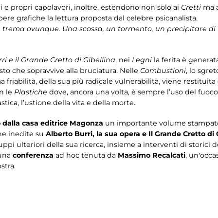
i e propri capolavori, inoltre, estendono non solo ai
Cretti
ma a
ere grafiche la lettura proposta dal celebre psicanalista.
 trema ovunque. Una scossa, un tormento, un precipitare di f
ri e il Grande Cretto di Gibellina
, nei
Legni
la ferita è generat
sto che sopravvive alla bruciatura. Nelle
Combustioni
, lo sgre
riabilità, della sua più radicale vulnerabilità, viene restituit
n le
Plastiche
dove, ancora una volta, è sempre l’uso del fuoco
ica, l’ustione della vita e della morte.
o dalla casa editrice Magonza
un importante volume stampato 
he inedite su
Alberto Burri, la sua opera e Il Grande Cretto di 
uppi ulteriori della sua ricerca, insieme a interventi di storici d
 una
conferenza
ad hoc tenuta da
Massimo Recalcati
, un'occa
stra.