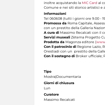
inoltre acquistando la
MIC Card
al c
Comune e nei siti storico artistici 
Informazioni
Tel 060608 (tutti i giorni ore 9.00 - 1
Promossa da
Roma Capitale, Assessor
con un prestito della Galleria Nazi
A cura di
Massimo Recalcati con il c
Servizi museali
Zètema Progetto Cu
Prodotta da
Magonza editore (
www.
Con il patrocinio di
Regione Lazio, R
Orestiadi con un prestito della Gal
Con il sostegno di
Broker ufficiale;
Tipo
Mostra|Documentaria
Giorni di chiusura
Lun
Curatore
Massimo Recalcati