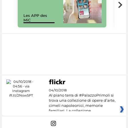
Les APP des
Les
MiC
rés
04/10/2018
Al piano terra di #PalazzoPrimoli si
trova una collezione di opere d’arte,
cimeli napoleonici, memorie
familiari. La collezione