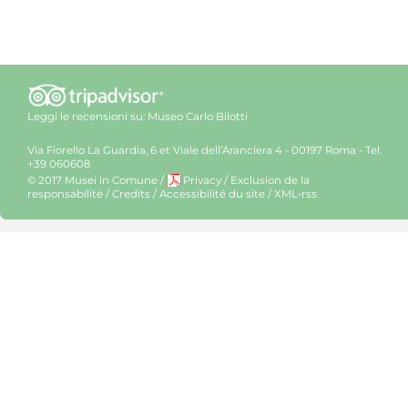
Leggi le recensioni su:
Museo Carlo Bilotti
Via Fiorello La Guardia, 6 et Viale dell’Aranciera 4 - 00197 Roma - Tel.
+39 060608
© 2017 Musei in Comune
/
Privacy
/
Exclusion de la
responsabilité
/
Credits
/
Accessibilité du site
/
XML-rss