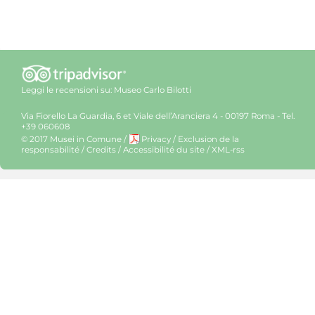
Leggi le recensioni su:
Museo Carlo Bilotti
Via Fiorello La Guardia, 6 et Viale dell’Aranciera 4 - 00197 Roma - Tel.
+39 060608
© 2017 Musei in Comune
/
Privacy
/
Exclusion de la
responsabilité
/
Credits
/
Accessibilité du site
/
XML-rss