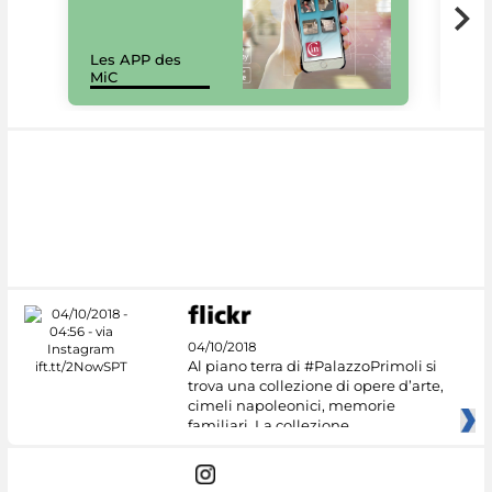
Les APP des
Les
MiC
rés
04/10/2018
Al piano terra di #PalazzoPrimoli si
trova una collezione di opere d’arte,
cimeli napoleonici, memorie
familiari. La collezione