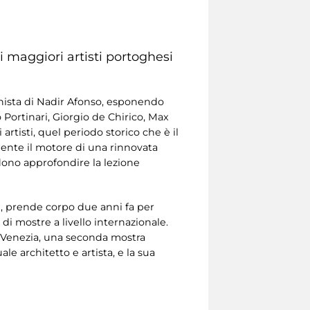
 maggiori artisti portoghesi
zionista di Nadir Afonso, esponendo
 Portinari, Giorgio de Chirico, Max
artisti, quel periodo storico che è il
ente il motore di una rinnovata
endono approfondire la lezione
li, prende corpo due anni fa per
 di mostre a livello internazionale.
a Venezia, una seconda mostra
le architetto e artista, e la sua