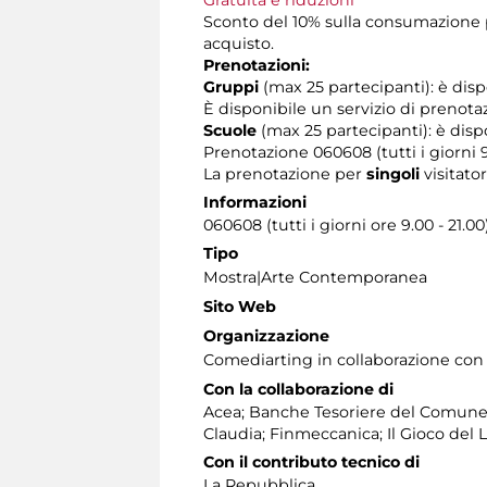
Gratuità e riduzioni
Sconto del 10% sulla consumazione pr
acquisto.
Prenotazioni:
Gruppi
(max 25 partecipanti): è disp
È disponibile un servizio di prenota
Scuole
(max 25 partecipanti): è dispo
Prenotazione 060608 (tutti i giorni 9
La prenotazione per
singoli
visitator
Informazioni
060608 (tutti i giorni ore 9.00 - 21.00
Tipo
Mostra|Arte Contemporanea
Sito Web
Organizzazione
Comediarting in collaborazione con 
Con la collaborazione di
Acea; Banche Tesoriere del Comune 
Claudia; Finmeccanica; Il Gioco del L
Con il contributo tecnico di
La Repubblica