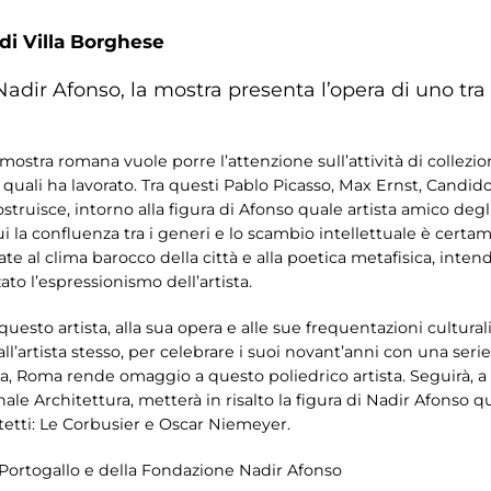
 di Villa Borghese
ir Afonso, la mostra presenta l’opera di uno tra i
la mostra romana vuole porre l’attenzione sull’attività di colle
 quali ha lavorato. Tra questi Pablo Picasso, Max Ernst, Candido
truisce, intorno alla figura di Afonso quale artista amico degli 
a confluenza tra i generi e lo scambio intellettuale è certam
egate al clima barocco della città e alla poetica metafisica, int
to l’espressionismo dell’artista.
esto artista, alla sua opera e alle sue frequentazioni cultura
ll’artista stesso, per celebrare i suoi novant’anni con una serie
na, Roma rende omaggio a questo poliedrico artista. Seguirà, 
ale Architettura, metterà in risalto la figura di Nadir Afonso qua
tetti: Le Corbusier e Oscar Niemeyer.
 Portogallo e della Fondazione Nadir Afonso