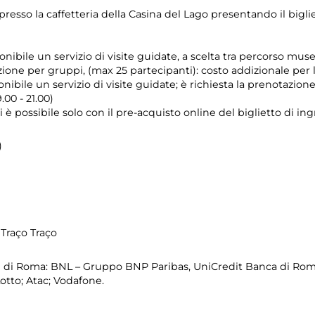
esso la caffetteria della Casina del Lago presentando il bigli
onibile un servizio di visite guidate, a scelta tra percorso mu
zione per gruppi, (max 25 partecipanti): costo addizionale per
nibile un servizio di visite guidate; è richiesta la prenotazion
.00 - 21.00)
i è possibile solo con il pre-acquisto online del biglietto di in
)
Traço Traço
di Roma: BNL – Gruppo BNP Paribas, UniCredit Banca di Roma
otto; Atac; Vodafone.