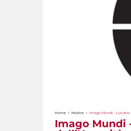
Home
>
Mostre
>
Imago Mundi - Luciano B
Tu sei qui
Imago Mundi -