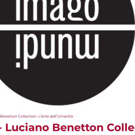
enetton Collection. L’Arte dell’Umanità
 Luciano Benetton Collec