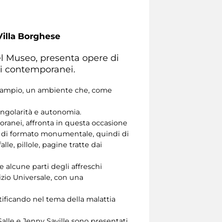
Villa Borghese
el Museo, presenta opere di
ti contemporanei.
so ampio, un ambiente che, come
ingolarità e autonomia.
poranei, affronta in questa occasione
re di formato monumentale, quindi di
lle, pillole, pagine tratte dai
 alcune parti degli affreschi
dizio Universale, con una
ntificando nel tema della malattia
Salle e Jenny Saville sono presentati