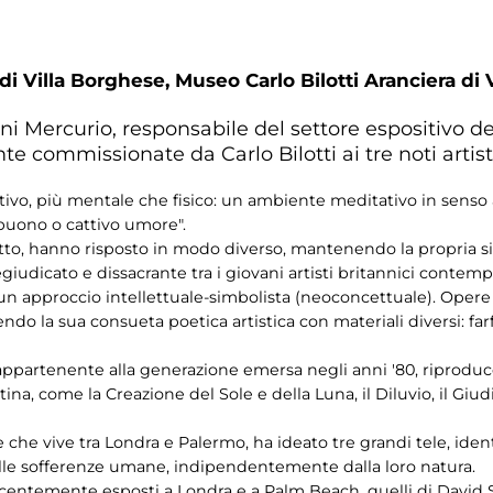
 di Villa Borghese,
Museo Carlo Bilotti Aranciera di 
ni Mercurio, responsabile del settore espositivo d
 commissionate da Carlo Bilotti ai tre noti artis
itivo, più mentale che fisico: un ambiente meditativo in sen
 buono o cattivo umore".
ogetto, hanno risposto in modo diverso, mantenendo la propria s
giudicato e dissacrante tra i giovani artisti britannici contem
 un approccio intellettuale-simbolista (neoconcettuale). Ope
ndo la sua consueta poetica artistica con materiali diversi: farfa
appartenente alla generazione emersa negli anni '80, riproduce
ina, come la Creazione del Sole e della Luna, il Diluvio, il Giu
e che vive tra Londra e Palermo, ha ideato tre grandi tele, ide
sulle sofferenze umane, indipendentemente dalla loro natura.
recentemente esposti a Londra e a Palm Beach, quelli di David 