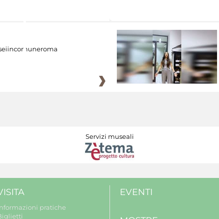
eiincomuneroma
Servizi museali
VISITA
EVENTI
Informazioni pratiche
iglietti