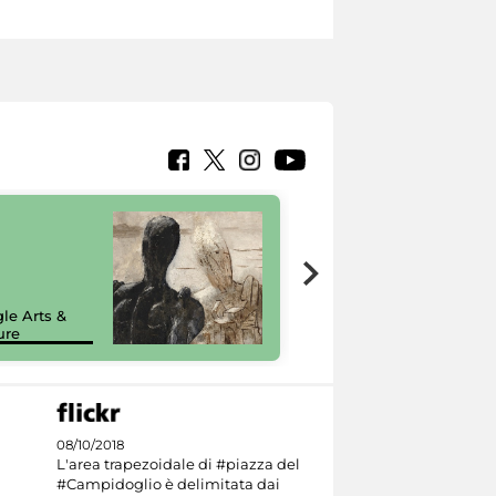
7 nuovi in-
painting tour
sulla piattaforma
le Arts &
Google Arts &
ure
Culture
08/10/2018
L'area trapezoidale di #piazza del
#Campidoglio è delimitata dai