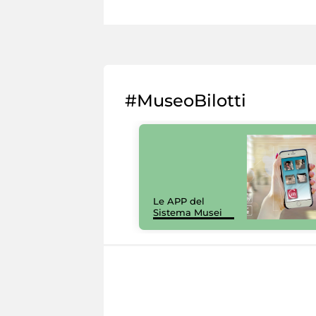
#MuseoBilotti
Le APP del
Sistema Musei