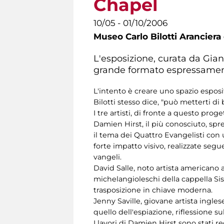
Chapel
10/05 - 01/10/2006
Museo Carlo Bilotti Aranciera
L'esposizione, curata da Gian
grande formato espressamente
L'intento è creare uno spazio espos
Bilotti stesso dice, "può metterti di
I tre artisti, di fronte a questo pr
Damien Hirst, il più conosciuto, spre
il tema dei Quattro Evangelisti con
forte impatto visivo, realizzate segue
vangeli.
David Salle, noto artista americano 
michelangioleschi della cappella Sist
trasposizione in chiave moderna.
Jenny Saville, giovane artista ingles
quello dell'espiazione, riflessione 
I lavori di Damien Hirst sono stati 