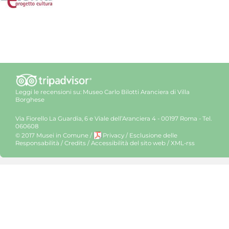
Leggi le recensioni su:
Museo Carlo Bilotti Aranciera di Villa
Borghese
Via Fiorello La Guardia, 6 e Viale dell’Aranciera 4 - 00197 Roma - Tel.
060608
© 2017 Musei in Comune
/
Privacy
/
Esclusione delle
Responsabilità
/
Credits
/
Accessibilità del sito web
/
XML-rss