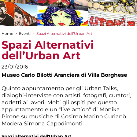
Home
>
Eventi
>
Spazi Alternativi dell’Urban Art
Tu sei qui
Spazi Alternativi
dell’Urban Art
23/01/2016
Museo Carlo Bilotti Aranciera di Villa Borghese
Quinto appuntamento per gli Urban Talks,
dialoghi-interviste con artisti, fotografi, curatori,
addetti ai lavori. Molti gli ospiti per questo
appuntamento e un "live action" di Monika
Pirone su musiche di Cosimo Marino Curianò.
Modera Simona Capodimonti
Spazi alternativi dell'Urban Art