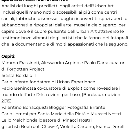
Analisi dei luoghi prediletti dagli artisti dell'Urban Art,
inclusi quelli meno noti o accessibili ai più come centri
sociali, fabbriche dismesse, luoghi riconvertiti, spazi aperti o
abbandonati e ripopolati dall'arte, musei a cielo aperto, per
capire dove è il cuore pulsante dell'Urban Art attraverso le
testimonianze vibranti degli artisti che la fanno, dei fotografi
che la documentano e di molti appassionati che la seguono.
Ospiti
:
Mimmo Frassineti, Alessandra Arpino e Paolo Darra curatori
di Forgotten Project
artista Bordalo II
Carlo Infante fondatore di Urban Experience
Fabio Benincasa co-curatore di Exploit come rovesciare il
mondo dell'arte D-Istruzioni per l'uso, (Bordeaux edizioni
2015)
Valentino Bonacquisti Blogger Fotografia Errante
Carlo Lommi per Santa Maria della Pietà e Muracci Nostri
Lello Melchionda ideatore di Pinacci Nostri
gli artisti Beetroot, Chew-Z, Violetta Carpino, Franco Durelli,