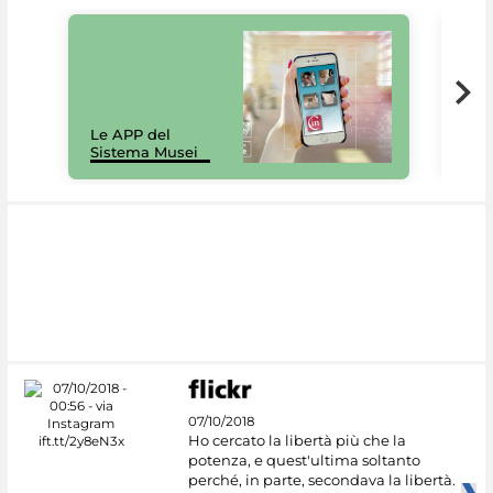
Il 
Le APP del
Mus
Sistema Musei
net
07/10/2018
Ho cercato la libertà più che la
potenza, e quest'ultima soltanto
perché, in parte, secondava la libertà.