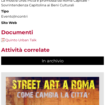
La mostra Urbs Picta è promossa da Roma Capitale -
Sovrintendenza Capitolina ai Beni Culturali
Tipo
Evento|Incontri
Sito Web
Documenti
Quinto Urban Talk
Attività correlate
In archivio