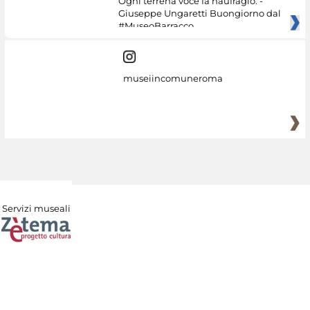
Ogni terrena voce fa naufragio. -
Giuseppe Ungaretti Buongiorno dal
#MuseoBarracco
museiincomuneroma
Servizi museali