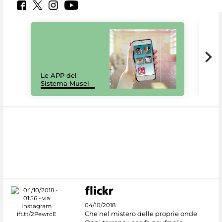
Il 
Le APP del
Mus
Sistema Musei
net
04/10/2018
Che nel mistero delle proprie onde