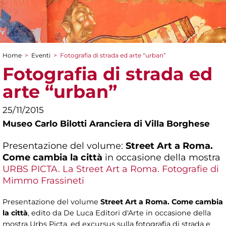
Home
>
Eventi
>
Fotografia di strada ed arte “urban”
Tu sei qui
Fotografia di strada ed
arte “urban”
25/11/2015
Museo Carlo Bilotti Aranciera di Villa Borghese
Presentazione del volume:
Street Art a Roma.
Come cambia la città
in occasione della mostra
URBS PICTA. La Street Art a Roma. Fotografie di
Mimmo Frassineti
Presentazione del volume
Street Art a Roma. Come cambia
la città
, edito da De Luca Editori d'Arte in occasione della
mostra Urbs Picta, ed excursus sulla fotografia di strada e