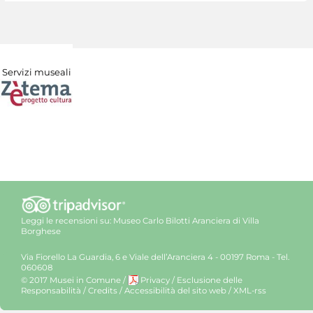
Servizi museali
Leggi le recensioni su:
Museo Carlo Bilotti Aranciera di Villa
Borghese
Via Fiorello La Guardia, 6 e Viale dell’Aranciera 4 - 00197 Roma - Tel.
060608
© 2017 Musei in Comune
/
Privacy
/
Esclusione delle
Responsabilità
/
Credits
/
Accessibilità del sito web
/
XML-rss