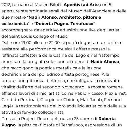
2012, tornano al Museo Bilotti
Aperitivi ad Arte
con 5
aperture straordinarie serali del Museo dell’Aranciera e delle
due mostre "
Nadir Afonso. Architetto, pittore e
collezionista
" e "
Roberta Pugno. Terrafuoco
",
accompagnate da aperitivo ed esibizione live degli artisti
del Saint Louis College of Music.
Dalle ore 19.00 alle ore 22.00, si potrà degustare un drink e
assistere alle performance musicali offerte presso la
raffinata caffetteria della Casina del Lago e nel frattempo
ammirare la pregiata selezione di opere di
Nadir Afonso
,
che raccolgono la poetica metafisica e la lezione
dechirichiana del poliedrico artista portoghese. Alla
produzione pittorica di Afonso, che raffigura la rinnovata
vitalità dell’arte del secondo Novecento, la mostra romana
affianca lavori di amici artisti come Pablo Picasso, Max Ernst,
Candido Portinari, Giorgio de Chirico, Max Jacob, Fernand
Legér, a testimonianza del loro sodalizio artistico e della sua
attività di fervido collezionista.
Presso la Project Room del museo 25 opere di
Roberta
Pugno
, la pittrice- filosofa di Terrafuoco, espressione di un