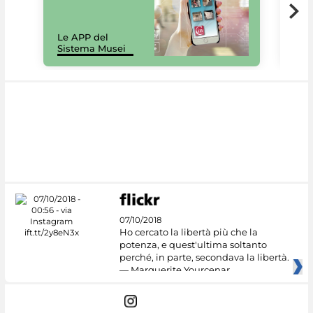
Il 
Le APP del
Mus
Sistema Musei
net
07/10/2018
Ho cercato la libertà più che la
potenza, e quest'ultima soltanto
perché, in parte, secondava la libertà.
— Marguerite Yourcenar