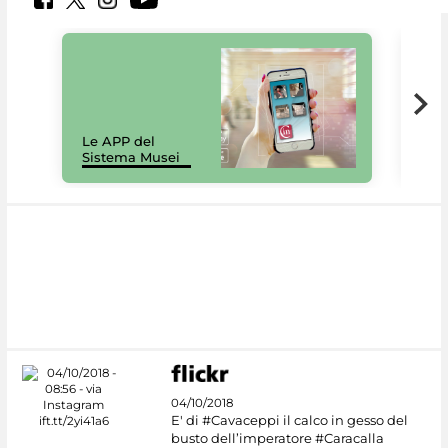
Il 
Le APP del
Mus
Sistema Musei
net
04/10/2018
E' di #Cavaceppi il calco in gesso del
busto dell’imperatore #Caracalla