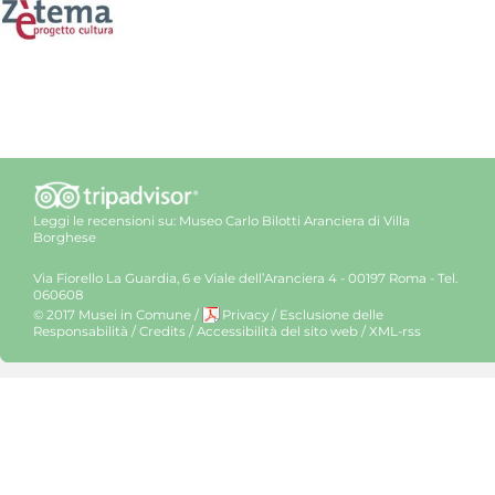
Leggi le recensioni su:
Museo Carlo Bilotti Aranciera di Villa
Borghese
Via Fiorello La Guardia, 6 e Viale dell’Aranciera 4 - 00197 Roma - Tel.
060608
© 2017 Musei in Comune
/
Privacy
/
Esclusione delle
Responsabilità
/
Credits
/
Accessibilità del sito web
/
XML-rss