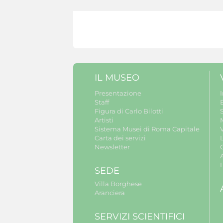
IL MUSEO
Presentazione
Staff
B
Figura di Carlo Bilotti
S
Artisti
Sistema Musei di Roma Capitale
V
Carta dei servizi
Newsletter
A
SEDE
Villa Borghese
Aranciera
SERVIZI SCIENTIFICI