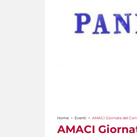
Home
>
Eventi
>
AMACI Giornata del Con
Tu sei qui
AMACI Giornat