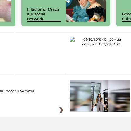
Il Sistema Musei
sui social
Goog
network
Cult
eiincomuneroma