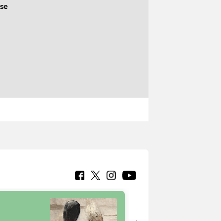
ese
7 nuovi in-