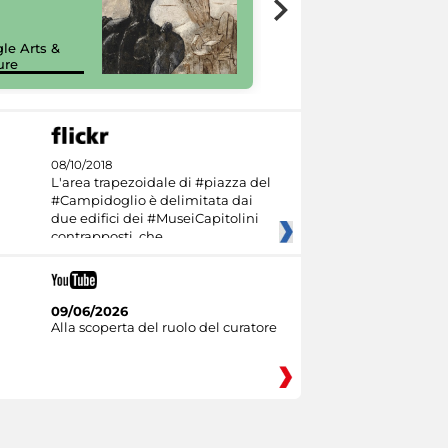
painting tour
sulla piattaforma
le Arts &
Google Arts &
ure
Culture
08/10/2018
L'area trapezoidale di #piazza del
#Campidoglio è delimitata dai
due edifici dei #MuseiCapitolini
contrapposti, che
09/06/2026
Alla scoperta del ruolo del curatore