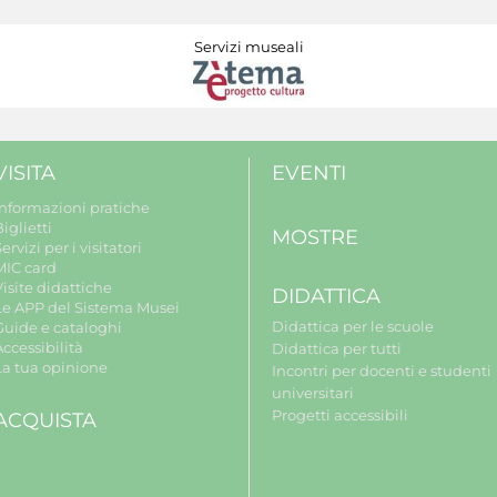
Servizi museali
VISITA
EVENTI
Informazioni pratiche
iglietti
MOSTRE
ervizi per i visitatori
MIC card
isite didattiche
DIDATTICA
Le APP del Sistema Musei
Didattica per le scuole
Guide e cataloghi
ccessibilità
Didattica per tutti
La tua opinione
Incontri per docenti e studenti
universitari
Progetti accessibili
ACQUISTA