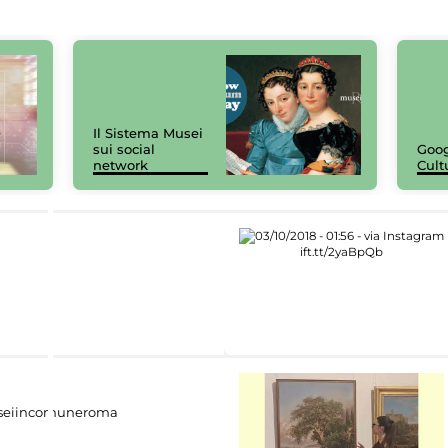
Il Sistema Musei
sui social
Goog
network
Cult
eiincomuneroma