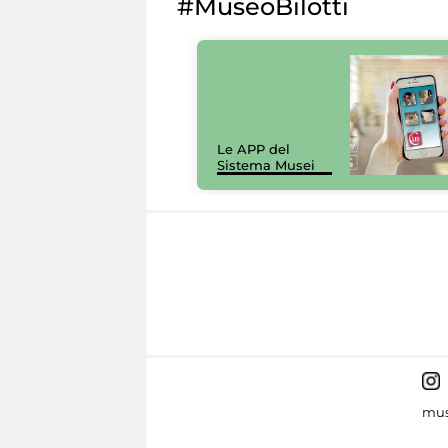
#MuseoBilotti
Le APP del
Sistema Musei
mus