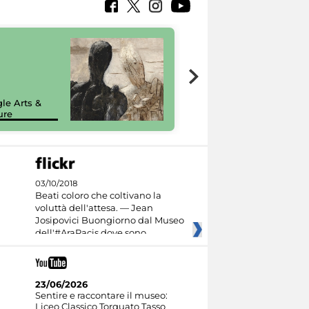
7 nuovi in-
painting tour
sulla piattaforma
le Arts &
Google Arts &
ure
Culture
03/10/2018
Beati coloro che coltivano la
voluttà dell'attesa. — Jean
Josipovici Buongiorno dal Museo
dell'#AraPacis dove sono
23/06/2026
Sentire e raccontare il museo:
Liceo Classico Torquato Tasso