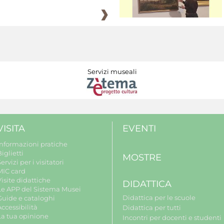
Servizi museali
VISITA
EVENTI
Informazioni pratiche
iglietti
MOSTRE
ervizi per i visitatori
MIC card
isite didattiche
DIDATTICA
Le APP del Sistema Musei
Didattica per le scuole
Guide e cataloghi
ccessibilità
Didattica per tutti
La tua opinione
Incontri per docenti e studenti