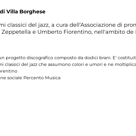
 di Villa Borghese
i classici del jazz, a cura dell’Associazione di p
io Zeppetella e Umberto Fiorentino, nell'ambito de
 un progetto discografico composto da dodici brani. E' costituito
 classici del jazz che assumono colori e umori e ne moltiplican
orentino
one sociale Percento Musica