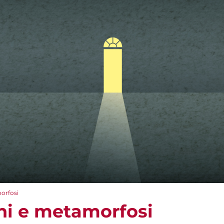
morfosi
oni e metamorfosi