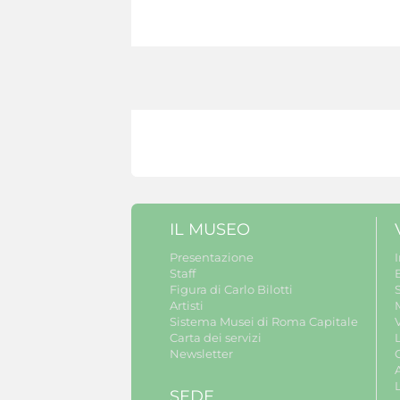
IL MUSEO
Presentazione
Staff
B
Figura di Carlo Bilotti
S
Artisti
Sistema Musei di Roma Capitale
V
Carta dei servizi
Newsletter
A
SEDE