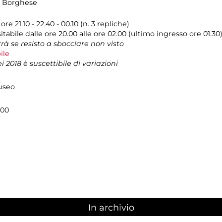
la Borghese
e 21.10 - 22.40 - 00.10 (n. 3 repliche)
sitabile dalle ore 20.00 alle ore 02.00 (ultimo ingresso ore 01.3
rrà se resisto a sbocciare non visto
ile
2018 è suscettibile di variazioni
Museo
.00
In archivio