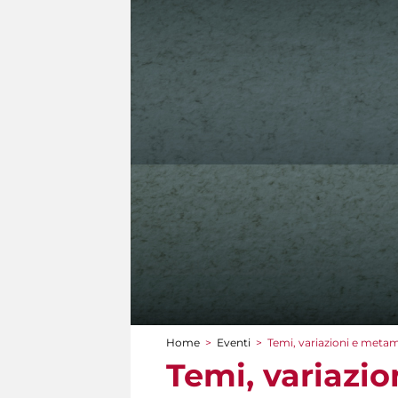
Home
>
Eventi
>
Temi, variazioni e meta
Tu sei qui
Temi, variazi