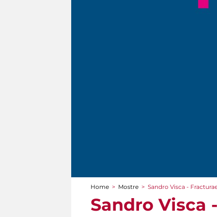
Home
>
Mostre
>
Sandro Visca - Fractura
Tu sei qui
Sandro Visca 