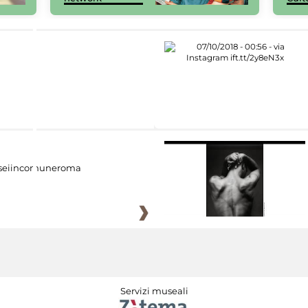
eiincomuneroma
Servizi museali