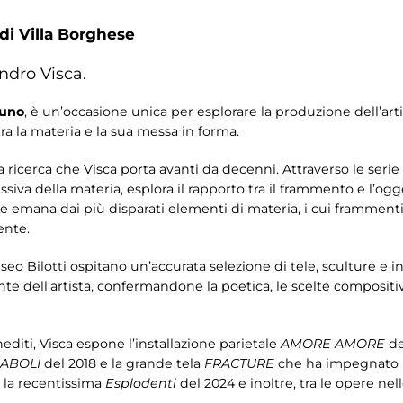
 di Villa Borghese
andro Visca.
runo
, è un’occasione unica per esplorare la produzione dell’art
ra la materia e la sua messa in forma.
 ricerca che Visca porta avanti da decenni. Attraverso le serie 
ssiva della materia, esplora il rapporto tra il frammento e l’ogg
che emana dai più disparati elementi di materia, i cui framment
ente.
seo Bilotti ospitano un’accurata selezione di tele, sculture e 
nte dell’artista, confermandone la poetica, le scelte compositi
nediti, Visca espone l’installazione parietale
AMORE AMORE
de
IABOLI
del 2018 e la grande tela
FRACTURE
che ha impegnato l’ar
 la recentissima
Esplodenti
del 2024 e inoltre, tra le opere nel