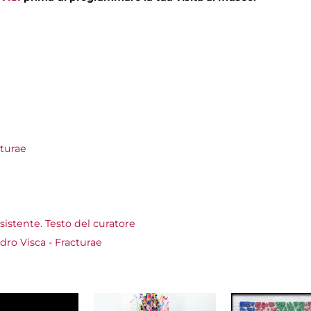
cturae
’esistente. Testo del curatore
ro Visca - Fracturae