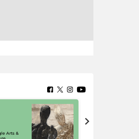
7 nuovi in-
painting tour
sulla piattaforma
le Arts &
Google Arts &
ure
Culture