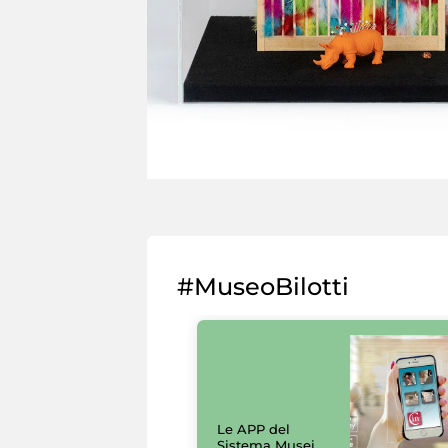
#MuseoBilotti
Le APP del
Sistema Musei