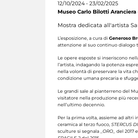
12/10/2024 - 23/02/2025
Museo Carlo Bilotti Aranciera
Mostra dedicata all'artista S
L’esposizione, a cura di
Generoso B
attenzione al suo continuo dialogo t
Le opere esposte si inseriscono nella
l’artista, indagando la potenza espre
nella volontà di preservare la vita 
condizione umana precaria e sfugg
Le grandi sale al pianterreno del Mu
visitatore nella produzione più rece
nell’ultimo decennio.
Per la prima volta, assieme ad altri i
ceramica al terzo fuoco,
STERCUS D
sculture si segnala
_ORO_
del 2017 e
FRAGILE 2
del 2015.