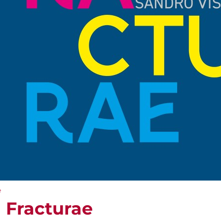
e
- Fracturae