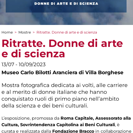
Home
>
Mostre
>
Ritratte. Donne di arte e di scienza
Tu sei qui
Ritratte. Donne di arte
e di scienza
13/07 - 10/09/2023
Museo Carlo Bilotti Aranciera di Villa Borghese
Mostra fotografica dedicata ai volti, alle carriere
e al merito di donne italiane che hanno
conquistato ruoli di primo piano nell’ambito
della scienza e dei beni culturali.
L’esposizione, promossa da
Roma Capitale, Assessorato alla
Cultura, Sovrintendenza Capitolina ai Beni Culturali
, è
curata e realizzata dalla
Fondazione Bracco
in collaborazione