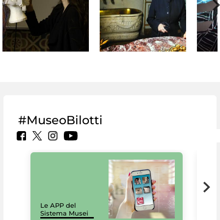
#MuseoBilotti
Il 
Le APP del
Mus
Sistema Musei
net