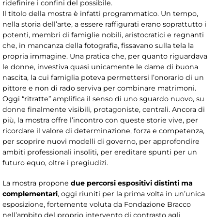
ridefinire i confini del possibile.
Il titolo della mostra è infatti programmatico. Un tempo,
nella storia dell’arte, a essere raffigurati erano soprattutto i
potenti, membri di famiglie nobili, aristocratici e regnanti
che, in mancanza della fotografia, fissavano sulla tela la
propria immagine. Una pratica che, per quanto riguardava
le donne, investiva quasi unicamente le dame di buona
nascita, la cui famiglia poteva permettersi l’onorario di un
pittore e non di rado serviva per combinare matrimoni.
Oggi “ritratte” amplifica il senso di uno sguardo nuovo, su
donne finalmente visibili, protagoniste, centrali. Ancora di
più, la mostra offre l’incontro con queste storie vive, per
ricordare il valore di determinazione, forza e competenza,
per scoprire nuovi modelli di governo, per approfondire
ambiti professionali insoliti, per ereditare spunti per un
futuro equo, oltre i pregiudizi.
La mostra propone
due percorsi espositivi distinti ma
complementari
, oggi riuniti per la prima volta in un’unica
esposizione, fortemente voluta da Fondazione Bracco
nell’ambito del proprio intervento di contrasto agli