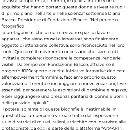
le vaste competenze, il merito, le qualità intrinseche o
acquisite che hanno portato queste donne a rivestire ruoli
di primo piano, nell’arte e nella scienza” sottolinea Diana
Bracco, Presidente di Fondazione Bracco. “Nel percorso
fotografico
le protagoniste, che di norma vivono spazi di lavoro
appartati, che siano musei o laboratori, sono finalmente
oggetto di attenzione collettiva, sono riconosciute nel loro
ruolo. Questo è il movimento necessario che siamo tutti
invitati a compiere: riconoscere le competenze, renderle
visibili. Da tempo con Fondazione Bracco, attraverso il
progetto #100esperte e molte iniziative formative dedicate
all’empowerment femminile, facciamo proprio questo:
valorizziamo il merito e incoraggiamo nuove vocazioni, leve
essenziali per sostenere le aspirazioni di bambine e ragazze,
e per raggiungere una presenza paritaria di donne e uomini
nelle posizioni apicali.”
Il potere ispirante di queste biografie è inestimabile. In
quest’ottica, un percorso virtuale tratto dall’esposizione
sulle direttrici di musei italiani, arricchito con interviste alle
protagoniste, da oggi è parte della piattaforma “Art4ART”, il