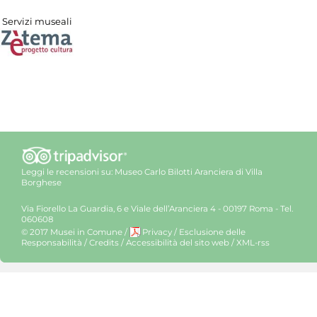
Servizi museali
Leggi le recensioni su:
Museo Carlo Bilotti Aranciera di Villa
Borghese
Via Fiorello La Guardia, 6 e Viale dell’Aranciera 4 - 00197 Roma - Tel.
060608
© 2017 Musei in Comune
/
Privacy
/
Esclusione delle
Responsabilità
/
Credits
/
Accessibilità del sito web
/
XML-rss