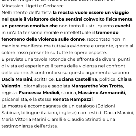
Minassian, Ligeti e Gerbarec.
Nell’intento dell’artista
la mostra vuole essere un viaggio
nel quale il visitatore debba sentirsi coinvolto fisicamente
,
un percorso emotivo che
non tanto illustri, quanto
evochi
in un’alta tensione morale e intellettuale
il tremendo
fenomeno della violenza sulle donne
, raccontato non in
maniera manifesta ma tuttavia evidente e urgente, grazie al
colore rosso presente su tutte le opere esposte.
È prevista una tavola rotonda che affronta da diversi punti
di vista ed esperienze il tema della violenza nei confronti
delle donne. A confrontarsi su questo argomento saranno
Dacia Maraini
, scrittrice,
Luciana Castellina
, politica,
Chiara
Valentin
i, giornalista e saggista
Margarethe Von Trotta
,
regista,
Francesca Medioli
, storica,
Massimo Ammanniti
,
psicanalista, e la stessa
Renata Rampazzi
.
La mostra è accompagnata da un catalogo (Edizioni
Sabinae, bilingue italiano, inglese) con testi di Dacia Maraini,
Maria Vittoria Marini Clarelli e Claudio Strinati e una
testimonianza dell’artista.