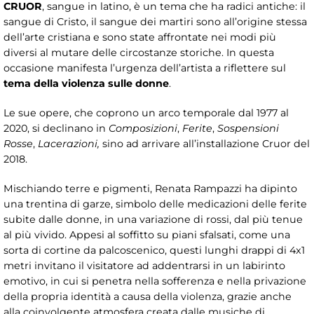
CRUOR
, sangue in latino, è un tema che ha radici antiche: il
sangue di Cristo, il sangue dei martiri sono all’origine stessa
dell’arte cristiana e sono state affrontate nei modi più
diversi al mutare delle circostanze storiche. In questa
occasione manifesta l’urgenza dell’artista a riflettere sul
tema della violenza sulle donne
.
Le sue opere, che coprono un arco temporale dal 1977 al
2020, si declinano in
Composizioni
,
Ferite
,
Sospensioni
Rosse
,
Lacerazioni,
sino ad arrivare all’installazione Cruor del
2018.
Mischiando terre e pigmenti, Renata Rampazzi ha dipinto
una trentina di garze, simbolo delle medicazioni delle ferite
subite dalle donne, in una variazione di rossi, dal più tenue
al più vivido. Appesi al soffitto su piani sfalsati, come una
sorta di cortine da palcoscenico, questi lunghi drappi di 4x1
metri invitano il visitatore ad addentrarsi in un labirinto
emotivo, in cui si penetra nella sofferenza e nella privazione
della propria identità a causa della violenza, grazie anche
alla coinvolgente atmosfera creata dalle musiche di