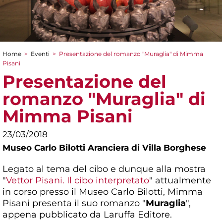
Home
>
Eventi
>
Presentazione del romanzo "Muraglia" di Mimma
Tu sei qui
Pisani
Presentazione del
romanzo "Muraglia" di
Mimma Pisani
23/03/2018
Museo Carlo Bilotti Aranciera di Villa Borghese
Legato al tema del cibo e dunque alla mostra
"
Vettor Pisani. Il cibo interpretato
" attualmente
in corso presso il Museo Carlo Bilotti, Mimma
Pisani presenta il suo romanzo "
Muraglia
",
appena pubblicato da Laruffa Editore.