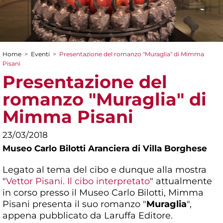
Home
>
Eventi
>
Presentazione del romanzo "Muraglia" di Mimma
Tu sei qui
Pisani
Presentazione del
romanzo "Muraglia" di
Mimma Pisani
23/03/2018
Museo Carlo Bilotti Aranciera di Villa Borghese
Legato al tema del cibo e dunque alla mostra
"
Vettor Pisani. Il cibo interpretato
" attualmente
in corso presso il Museo Carlo Bilotti, Mimma
Pisani presenta il suo romanzo "
Muraglia
",
appena pubblicato da Laruffa Editore.