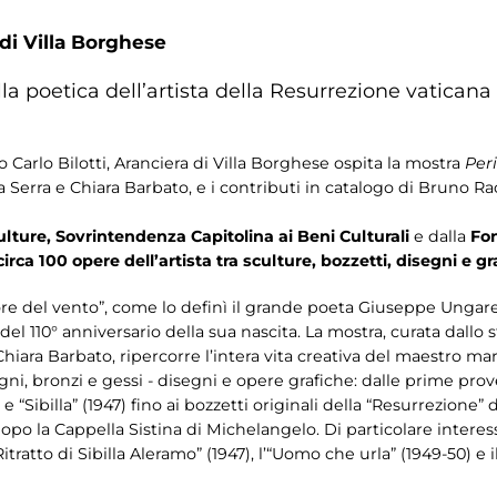
 di Villa Borghese
a poetica dell’artista della Resurrezione vaticana
o Carlo Bilotti, Aranciera di Villa Borghese ospita la mostra
Peri
 Serra e Chiara Barbato, e i contributi in catalogo di Bruno Rac
ture, Sovrintendenza Capitolina ai Beni Culturali
e dalla
Fon
circa 100 opere dell’artista tra sculture, bozzetti, disegni e g
ltore del vento”, come lo definì il grande poeta Giuseppe Ungar
l 110° anniversario della sua nascita. La mostra, curata dallo s
hiara Barbato, ripercorre l’intera vita creativa del maestro mar
gni, bronzi e gessi - disegni e opere grafiche: dalle prime pro
Sibilla” (1947) fino ai bozzetti originali della “Resurrezione” d
po la Cappella Sistina di Michelangelo. Di particolare interesse s
itratto di Sibilla Aleramo” (1947), l’“Uomo che urla” (1949-50) e i