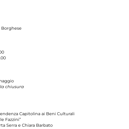
la Borghese
6.00
.00
 maggio
la chiusura
ndenza Capitolina ai Beni Culturali
le Fazzini”
ta Serra e Chiara Barbato