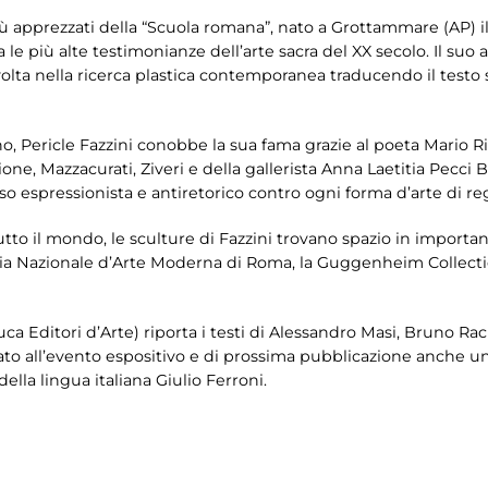
 i più apprezzati della “Scuola romana”, nato a Grottammare (AP)
ra le più alte testimonianze dell’arte sacra del XX secolo. Il suo
lta nella ricerca plastica contemporanea traducendo il testo s
o, Pericle Fazzini conobbe la sua fama grazie al poeta Mario R
ne, Mazzacurati, Ziveri e della gallerista Anna Laetitia Pecci 
nso espressionista e antiretorico contro ogni forma d’arte di re
to il mondo, le sculture di Fazzini trovano spazio in importan
ria Nazionale d’Arte Moderna di Roma, la Guggenheim Collecti
a Editori d’Arte) riporta i testi di Alessandro Masi, Bruno Racin
ato all’evento espositivo e di prossima pubblicazione anche 
 della lingua italiana Giulio Ferroni.