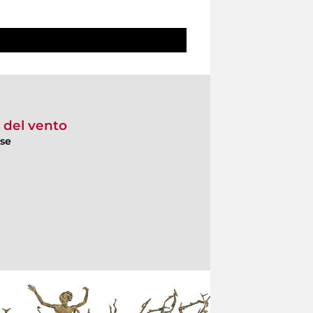
e del vento
ese