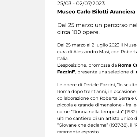
25/03 - 02/07/2023
Museo Carlo Bilotti Aranciera
Dal 25 marzo un percorso nell
circa 100 opere.
Dal 25 marzo al 2 luglio 2023 il Muse
cura di Alessandro Masi, con Roberta
Italia.
L’esposizione, promossa da
Roma Cul
Fazzini”
, presenta una selezione di
Le opere di Pericle Fazzini, “lo scu
Roma dopo trent’anni, in occasione de
collaborazione con Roberta Serra e C
piccola e grande dimensione - fra le
come “Donna nella tempesta” (1932) e “
ultimo cantiere di un artista unico do
“Giovane che declama” (1937-38), il “R
raramente esposto.