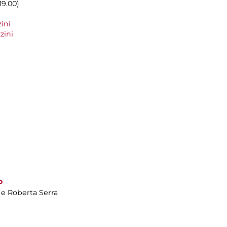
19.00)
ini
zini
o
 e Roberta Serra