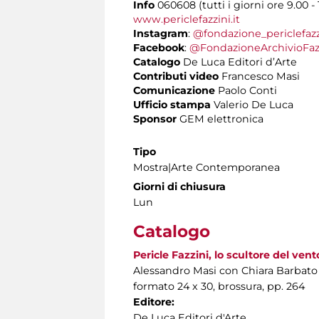
Info
060608 (tutti i giorni ore 9.00 - 
www.periclefazzini.it
Instagram
:
@fondazione_periclefazz
Facebook
:
@FondazioneArchivioFaz
Catalogo
De Luca Editori d’Arte
Contributi video
Francesco Masi
Comunicazione
Paolo Conti
Ufficio stampa
Valerio De Luca
Sponsor
GEM elettronica
Tipo
Mostra|Arte Contemporanea
Giorni di chiusura
Lun
Catalogo
Pericle Fazzini, lo scultore del vent
Alessandro Masi con Chiara Barbato
formato 24 x 30, brossura, pp. 264
Editore:
De Luca Editori d'Arte