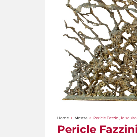
Home
>
Mostre
>
Pericle Fazzini, lo scult
Tu sei qui
Pericle Fazzini