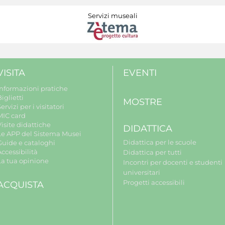
Servizi museali
VISITA
EVENTI
Informazioni pratiche
iglietti
MOSTRE
ervizi per i visitatori
MIC card
isite didattiche
DIDATTICA
Le APP del Sistema Musei
Didattica per le scuole
Guide e cataloghi
ccessibilità
Didattica per tutti
La tua opinione
Incontri per docenti e studenti
universitari
Progetti accessibili
ACQUISTA