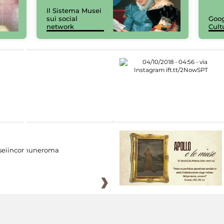
Il Sistema Musei
sui social
Goog
network
Cult
eiincomuneroma