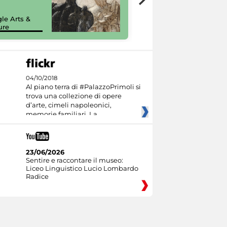
painting tour
sulla piattaforma
le Arts &
Google Arts &
ure
Culture
04/10/2018
Al piano terra di #PalazzoPrimoli si
trova una collezione di opere
d’arte, cimeli napoleonici,
memorie familiari. La
23/06/2026
Sentire e raccontare il museo:
Liceo Linguistico Lucio Lombardo
Radice