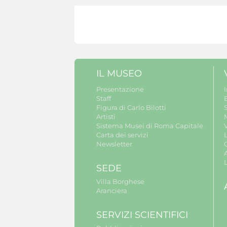
IL MUSEO
Presentazione
Staff
B
Figura di Carlo Bilotti
S
Artisti
Sistema Musei di Roma Capitale
V
Carta dei servizi
Newsletter
A
SEDE
Villa Borghese
Aranciera
SERVIZI SCIENTIFICI