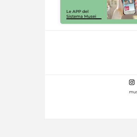
Le APP del
Sistema Musei
mus