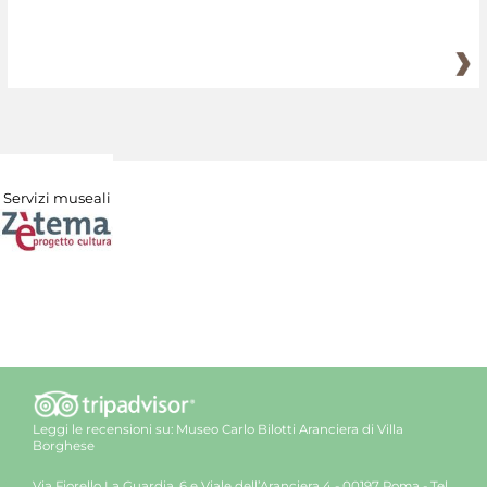
Servizi museali
Leggi le recensioni su:
Museo Carlo Bilotti Aranciera di Villa
Borghese
Via Fiorello La Guardia, 6 e Viale dell’Aranciera 4 - 00197 Roma - Tel.