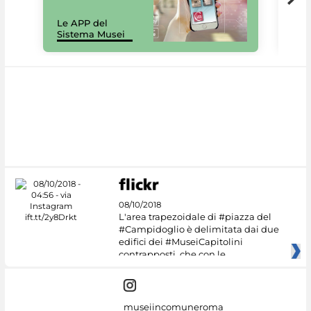
Il 
Le APP del
Mus
Sistema Musei
net
08/10/2018
L'area trapezoidale di #piazza del
#Campidoglio è delimitata dai due
edifici dei #MuseiCapitolini
contrapposti, che con le
museiincomuneroma