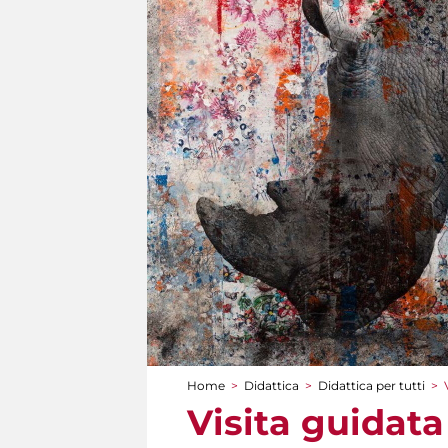
Home
>
Didattica
>
Didattica per tutti
>
Tu sei qui
Visita guidata