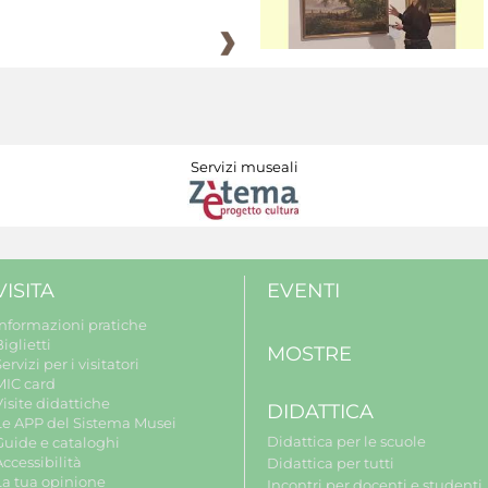
Servizi museali
VISITA
EVENTI
Informazioni pratiche
iglietti
MOSTRE
ervizi per i visitatori
MIC card
isite didattiche
DIDATTICA
Le APP del Sistema Musei
Didattica per le scuole
Guide e cataloghi
ccessibilità
Didattica per tutti
La tua opinione
Incontri per docenti e studenti