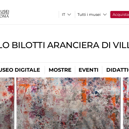
Tutti i musei
Acquist
O BILOTTI ARANCIERA DI VI
USEO DIGITALE
MOSTRE
EVENTI
DIDATT