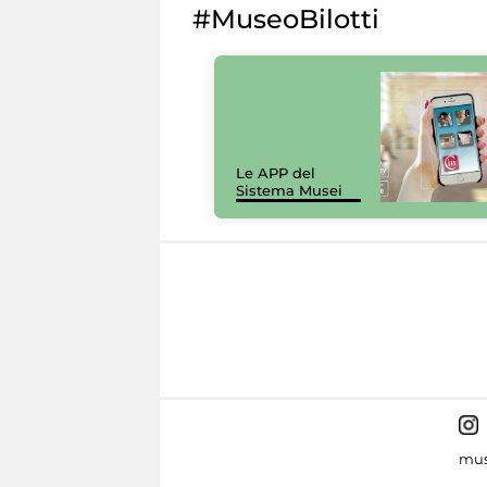
#MuseoBilotti
Le APP del
Sistema Musei
mus