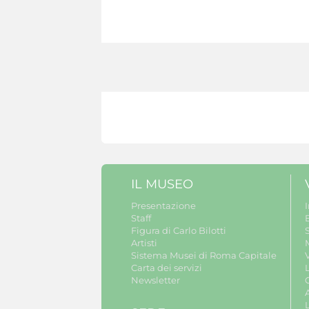
IL MUSEO
Presentazione
Staff
B
Figura di Carlo Bilotti
S
Artisti
Sistema Musei di Roma Capitale
V
Carta dei servizi
Newsletter
A