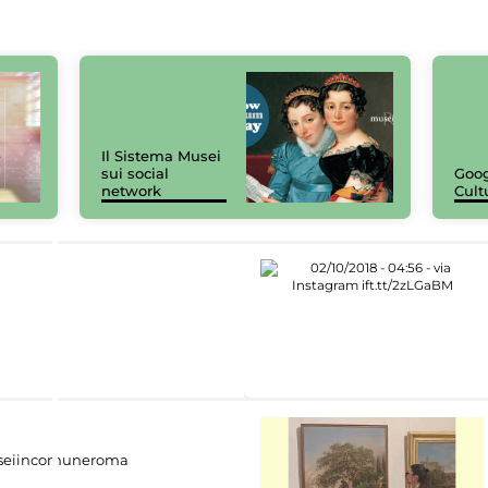
Il Sistema Musei
sui social
Goog
network
Cult
eiincomuneroma