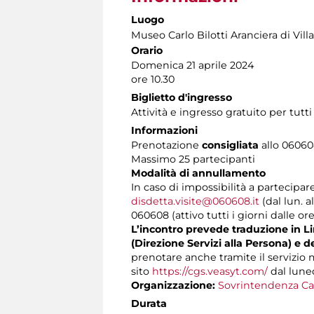
Luogo
Museo Carlo Bilotti Aranciera di Vil
Orario
Domenica 21 aprile 2024
ore 10.30
Biglietto d'ingresso
Attività e ingresso gratuito per tutt
Informazioni
Prenotazione
consigliata
allo 060608
Massimo 25 partecipanti
Modalità di annullamento
In caso di impossibilità a partecipar
disdetta.visite@060608.it
(dal lun. a
060608 (attivo tutti i giorni dalle ore
L’incontro prevede traduzione in Lin
(Direzione Servizi alla Persona) e d
prenotare anche tramite il servizio
sito
https://cgs.veasyt.com/
dal luned
Organizzazione:
Sovrintendenza Ca
Durata