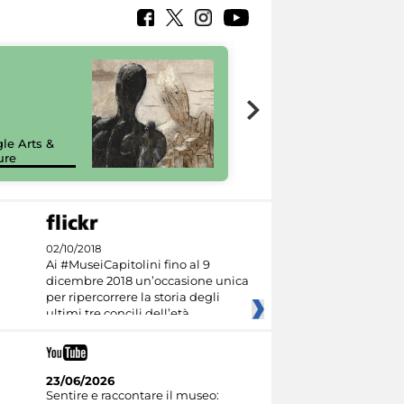
7 nuovi in-
painting tour
sulla piattaforma
le Arts &
Google Arts &
ure
Culture
02/10/2018
Ai #MuseiCapitolini fino al 9
dicembre 2018 un’occasione unica
per ripercorrere la storia degli
ultimi tre concili dell’età
23/06/2026
Sentire e raccontare il museo: