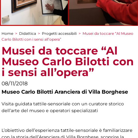
Home
>
Didattica
>
Progetti accessibili
>
Musei da toccare “Al Museo
Tu sei qui
Carlo Bilotti con i sensi all’opera”
Musei da toccare “Al
Museo Carlo Bilotti con
i sensi all’opera”
08/11/2018
Museo Carlo Bilotti Aranciera di Villa Borghese
Visita guidata tattile-sensoriale con un curatore storico
dell’arte del museo e operatori specializzati
L’obiettivo dell’esperienza tattile-sensoriale è familiarizzare
con la storia dell’Aranciera di Villa Borghese, scoprire la