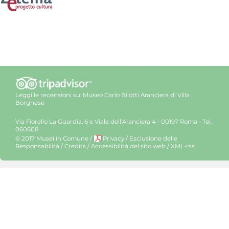
Leggi le recensioni su:
Museo Carlo Bilotti Aranciera di Villa
Borghese
Via Fiorello La Guardia, 6 e Viale dell’Aranciera 4 - 00197 Roma - Tel.
060608
© 2017 Musei in Comune
/
Privacy
/
Esclusione delle
Responsabilità
/
Credits
/
Accessibilità del sito web
/
XML-rss