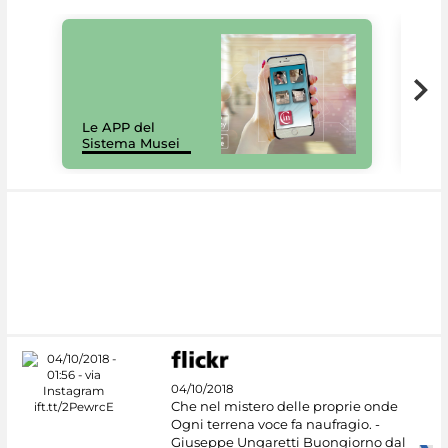
Il 
Le APP del
Mus
Sistema Musei
net
04/10/2018
Che nel mistero delle proprie onde
Ogni terrena voce fa naufragio. -
Giuseppe Ungaretti Buongiorno dal