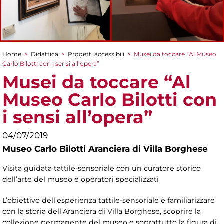
Home
>
Didattica
>
Progetti accessibili
>
Musei da toccare “Al Museo
Tu sei qui
Carlo Bilotti con i sensi all’opera”
Musei da toccare “Al
Museo Carlo Bilotti con
i sensi all’opera”
04/07/2019
Museo Carlo Bilotti Aranciera di Villa Borghese
Visita guidata tattile-sensoriale con un curatore storico
dell’arte del museo e operatori specializzati
L’obiettivo dell’esperienza tattile-sensoriale è familiarizzare
con la storia dell’Aranciera di Villa Borghese, scoprire la
collezione permanente del museo e soprattutto la figura di