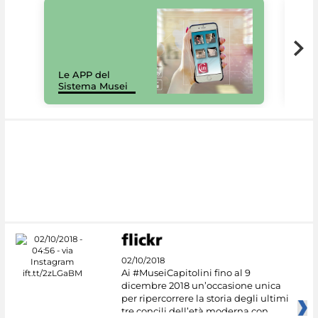
Il 
Le APP del
Mus
Sistema Musei
net
02/10/2018
Ai #MuseiCapitolini fino al 9
dicembre 2018 un’occasione unica
per ripercorrere la storia degli ultimi
tre concili dell’età moderna con