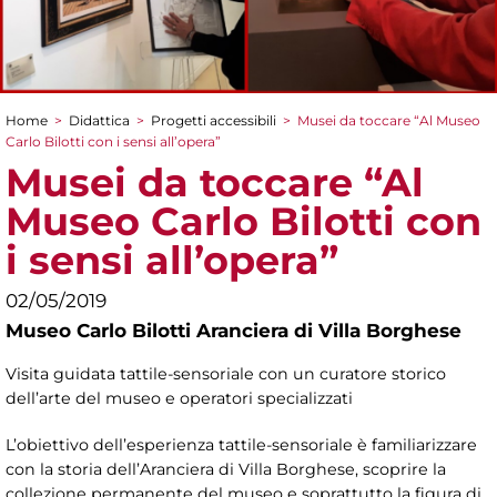
Home
>
Didattica
>
Progetti accessibili
>
Musei da toccare “Al Museo
Tu sei qui
Carlo Bilotti con i sensi all’opera”
Musei da toccare “Al
Museo Carlo Bilotti con
i sensi all’opera”
02/05/2019
Museo Carlo Bilotti Aranciera di Villa Borghese
Visita guidata tattile-sensoriale con un curatore storico
dell’arte del museo e operatori specializzati
L’obiettivo dell’esperienza tattile-sensoriale è familiarizzare
con la storia dell’Aranciera di Villa Borghese, scoprire la
collezione permanente del museo e soprattutto la figura di