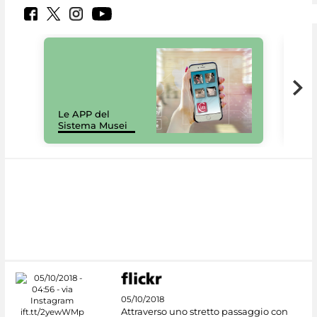
Il 
Le APP del
Mus
Sistema Musei
net
05/10/2018
Attraverso uno stretto passaggio con