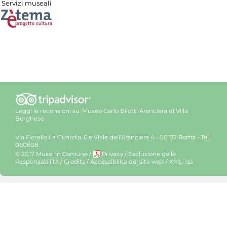
Servizi museali
Leggi le recensioni su:
Museo Carlo Bilotti Aranciera di Villa
Borghese
Via Fiorello La Guardia, 6 e Viale dell’Aranciera 4 - 00197 Roma - Tel.
060608
© 2017 Musei in Comune
/
Privacy
/
Esclusione delle
Responsabilità
/
Credits
/
Accessibilità del sito web
/
XML-rss