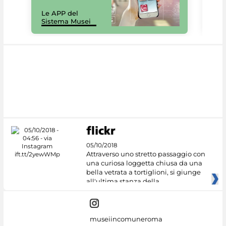
Il 
Le APP del
Mus
Sistema Musei
net
05/10/2018
Attraverso uno stretto passaggio con
una curiosa loggetta chiusa da una
bella vetrata a tortiglioni, si giunge
all'ultima stanza della
museiincomuneroma