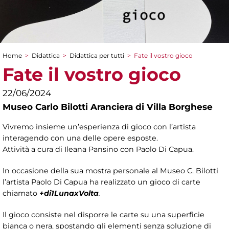
Home
>
Didattica
>
Didattica per tutti
>
Fate il vostro gioco
Tu sei qui
Fate il vostro gioco
22/06/2024
Museo Carlo Bilotti Aranciera di Villa Borghese
Vivremo insieme un’esperienza di gioco con l’artista
interagendo con una delle opere esposte.
Attività a cura di Ileana Pansino con Paolo Di Capua.
In occasione della sua mostra personale al Museo C. Bilotti
l’artista Paolo Di Capua ha realizzato un gioco di carte
chiamato
+di1LunaxVolta
.
Il gioco consiste nel disporre le carte su una superficie
bianca o nera, spostando gli elementi senza soluzione di