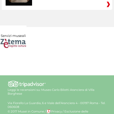
Servizi museali
Leggi le recensioni su:
Museo Carlo Bilotti Aranciera di Villa
Borghese
Via Fiorello La Guardia, 6 e Viale dell’Aranciera 4 - 00197 Roma - Tel.
060608
© 2017 Musei in Comune
/
Privacy
/
Esclusione delle