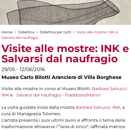
Home
>
Didattica
>
Didattica per tutti
>
Visite alle mostre: INK e
Tu sei qui
Salvarsi dal naufragio
Visite alle mostre: INK e
Salvarsi dal naufragio
29/05 - 12/06/2016
Museo Carlo Bilotti Aranciera di Villa Borghese
Visite alle mostre in corso al Museo Bilotti:
Barbara Salvucci.
INK
e
Salvarsi dal naufragio - Fraddosio/Marini
La visita guidata inizia dalla mostra
Barbara Salvucci. INK
, a
cura di Mariagrazia Tolomeo.
L’artista presenta i suoi ultimi lavori e affronta il tema della
trasformazione attraverso l’“isola di zinco”, raffinata matrice