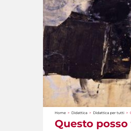
Home
>
Didattica
>
Didattica per tutti
>
Tu sei qui
Questo posso 