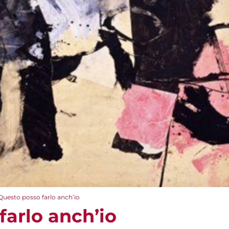
Questo posso farlo anch’io
farlo anch’io