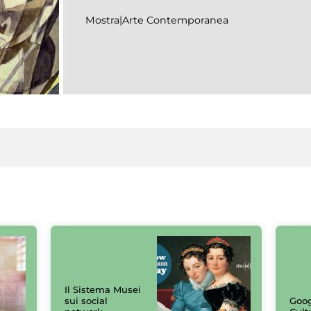
Mostra|Arte Contemporanea
Il Sistema Musei
sui social
Goog