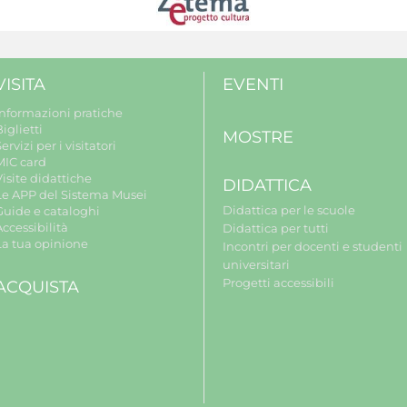
VISITA
EVENTI
Informazioni pratiche
iglietti
MOSTRE
ervizi per i visitatori
MIC card
isite didattiche
DIDATTICA
Le APP del Sistema Musei
Didattica per le scuole
Guide e cataloghi
ccessibilità
Didattica per tutti
La tua opinione
Incontri per docenti e studenti
universitari
Progetti accessibili
ACQUISTA