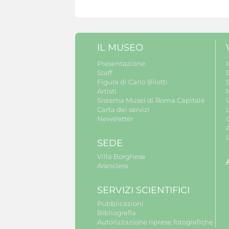
IL MUSEO
Presentazione
Staff
B
Figura di Carlo Bilotti
S
Artisti
Sistema Musei di Roma Capitale
V
Carta dei servizi
Newsletter
A
SEDE
Villa Borghese
Aranciera
SERVIZI SCIENTIFICI
Pubblicazioni
Bibliografia
Autorizzazione riprese fotografiche