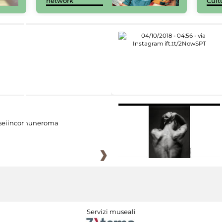
network
Cult
eiincomuneroma
Servizi museali