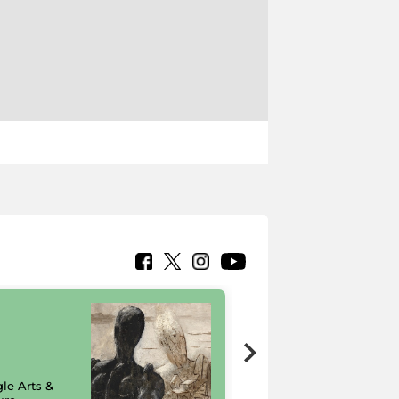
7 nuovi in-
painting tour
sulla piattaforma
le Arts &
Google Arts &