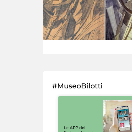
#MuseoBilotti
Le APP del