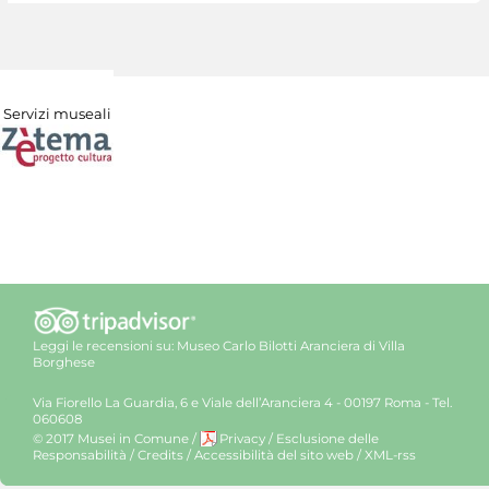
Servizi museali
Leggi le recensioni su:
Museo Carlo Bilotti Aranciera di Villa
Borghese
Via Fiorello La Guardia, 6 e Viale dell’Aranciera 4 - 00197 Roma - Tel.
060608
© 2017 Musei in Comune
/
Privacy
/
Esclusione delle
Responsabilità
/
Credits
/
Accessibilità del sito web
/
XML-rss