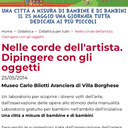
Home
>
Didattica
>
Didattica per tutti
>
Nelle corde dell'artista.
Tu sei qui
Dipingere con gli oggetti
Nelle corde dell'artista.
Dipingere con gli
oggetti
25/05/2014
Museo Carlo Bilotti Aranciera di Villa Borghese
Un laboratorio per scoprire i diversi volti dell’arte,
dall’osservazione delle opere allo stimolo della manualità.
Laboratorio gratuito per bambini nell'ambito dell'iniziativa:
Una città a misura di bambine e di bambini
Seguendo le suggestioni nate dall’osservazione dell’opera