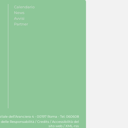
Calendario
News
Avvisi
Partner
 Viale dell’Aranciera 4 - 00197 Roma - Tel. 060608
 delle Responsabilità
/
Credits
/
Accessibilità del
sito web
/
XML-rss