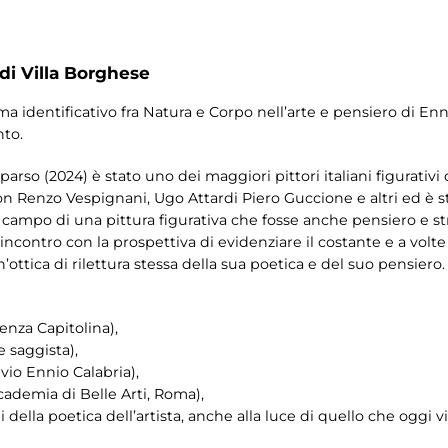
 di Villa Borghese
a identificativo fra Natura e Corpo nell’arte e pensiero di Enn
to.
rso (2024) è stato uno dei maggiori pittori italiani figurativ
n Renzo Vespignani, Ugo Attardi Piero Guccione e altri ed è 
 campo di una pittura figurativa che fosse anche pensiero e stru
ncontro con la prospettiva di evidenziare il costante e a volt
’ottica di rilettura stessa della sua poetica e del suo pensiero.
za Capitolina),
e saggista),
io Ennio Calabria),
demia di Belle Arti, Roma),
della poetica dell’artista, anche alla luce di quello che oggi