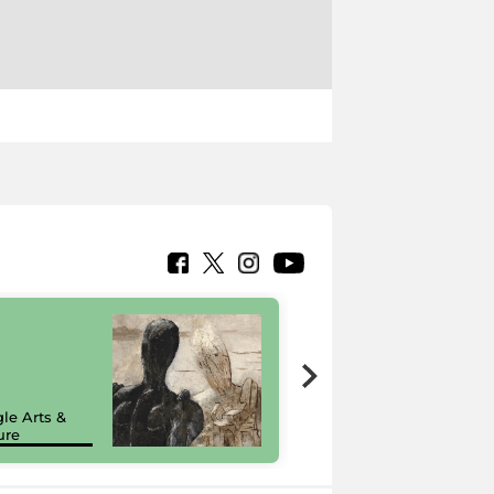
7 nuovi in-
painting tour
sulla piattaforma
le Arts &
Google Arts &
ure
Culture