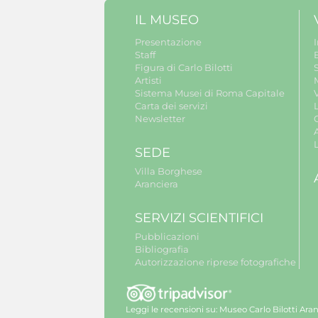
IL MUSEO
Presentazione
Staff
B
Figura di Carlo Bilotti
S
Artisti
Sistema Musei di Roma Capitale
V
Carta dei servizi
Newsletter
A
SEDE
Villa Borghese
Aranciera
SERVIZI SCIENTIFICI
Pubblicazioni
Bibliografia
Autorizzazione riprese fotografiche
Leggi le recensioni su:
Museo Carlo Bilotti Aran