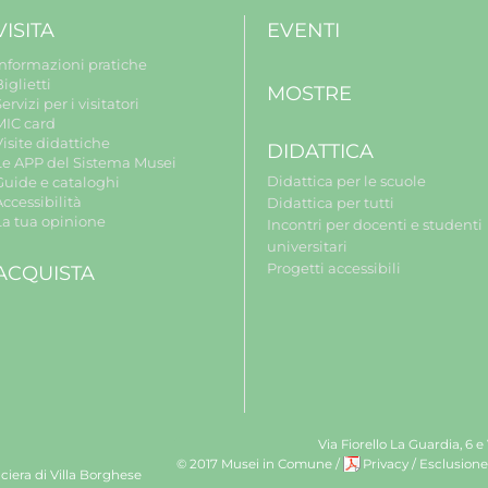
VISITA
EVENTI
Informazioni pratiche
iglietti
MOSTRE
ervizi per i visitatori
MIC card
isite didattiche
DIDATTICA
Le APP del Sistema Musei
Didattica per le scuole
Guide e cataloghi
ccessibilità
Didattica per tutti
La tua opinione
Incontri per docenti e studenti
universitari
Progetti accessibili
ACQUISTA
Via Fiorello La Guardia, 6 e
© 2017 Musei in Comune
/
Privacy
/
Esclusione
ciera di Villa Borghese