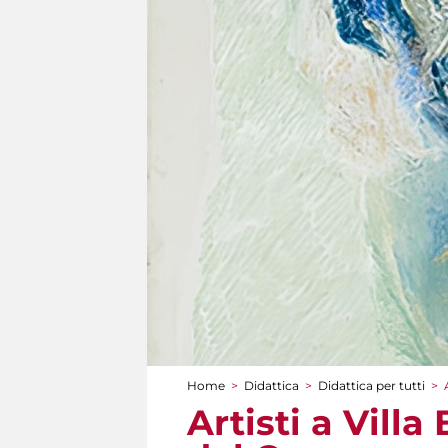
Home
>
Didattica
>
Didattica per tutti
>
Tu sei qui
Artisti a Vill