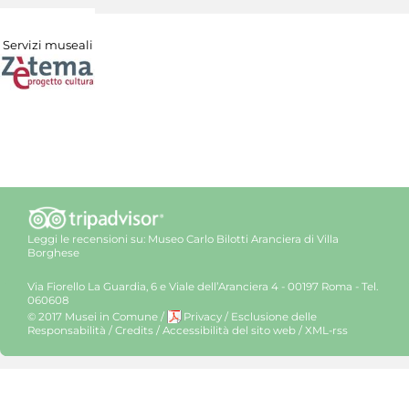
Servizi museali
Leggi le recensioni su:
Museo Carlo Bilotti Aranciera di Villa
Borghese
Via Fiorello La Guardia, 6 e Viale dell’Aranciera 4 - 00197 Roma - Tel.
060608
© 2017 Musei in Comune
/
Privacy
/
Esclusione delle
Responsabilità
/
Credits
/
Accessibilità del sito web
/
XML-rss