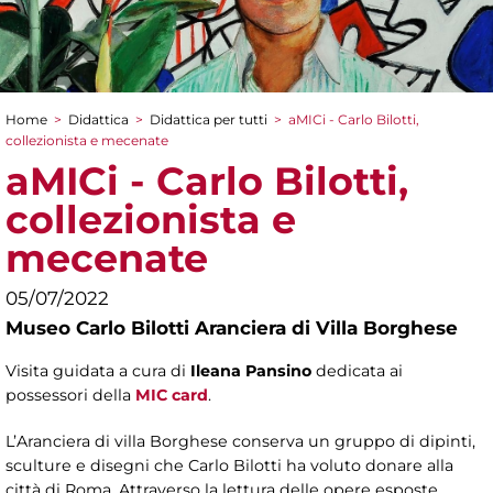
Home
>
Didattica
>
Didattica per tutti
>
aMICi - Carlo Bilotti,
Tu sei qui
collezionista e mecenate
aMICi - Carlo Bilotti,
collezionista e
mecenate
05/07/2022
Museo Carlo Bilotti Aranciera di Villa Borghese
Visita guidata a cura di
Ileana Pansino
dedicata ai
possessori della
MIC card
.
L’Aranciera di villa Borghese conserva un gruppo di dipinti,
sculture e disegni che Carlo Bilotti ha voluto donare alla
città di Roma. Attraverso la lettura delle opere esposte