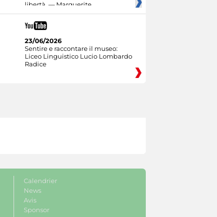
libertà. — Marguerite
23/06/2026
Sentire e raccontare il museo:
Liceo Linguistico Lucio Lombardo
Radice
Calendrier
News
Avis
Sponsor