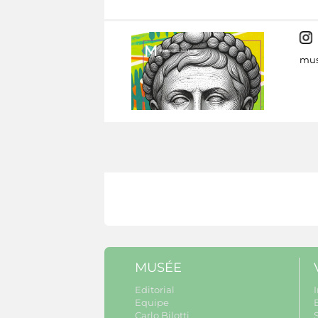
mus
MUSÉE
Editorial
I
Equipe
B
Carlo Bilotti
S